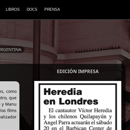
LIBROS
DOCS
PRENSA
RGENTINA
EDICIÓN IMPRESA
es, como
tro, que
to y Manu
los films
ealizador