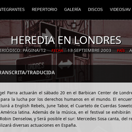
NTEGRANTES
REPERTORIO
GALERÍA
DISCOS
VIDEOS/AV
HEREDIA EN LONDRES
ERIÓDICO: PÁGINA/12
13 SEPTIEMBRE 2003
A
FECHA
PAÍS
TRANSCRITA/TRADUCIDA
ngel Parra actuarán el sábado 20 en el Barbican Center de Londr
l para la lucha por los derechos humanos en el mundo. El encuen
luirá a English Rebels, June Tabor, el Cuarteto de Cuerdas Sowe
érica latina. Además de la música, en el festival se exhibirán 
 Robin Denselow, y Será posible el sur: Mercedes Sosa canta, del r
lizará diversas actuaciones en España.