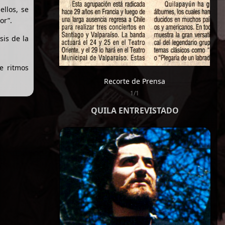
llos, se
or”.
sis de la
e ritmos
Recorte de Prensa
1/1
QUILA ENTREVISTADO