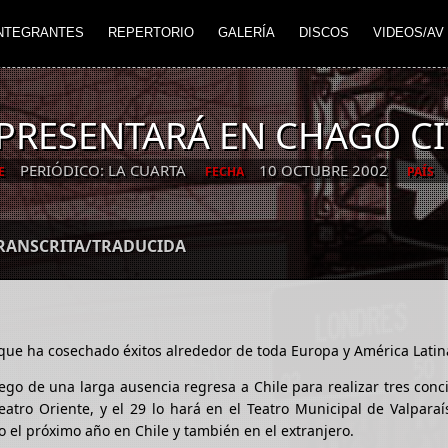
NTEGRANTES
REPERTORIO
GALERÍA
DISCOS
VIDEOS/AV
PRESENTARÁ EN CHAGO CI
PERIÓDICO: LA CUARTA
10 OCTUBRE 2002
E
FECHA
PAÍS
TRANSCRITA/TRADUCIDA
 que ha cosechado éxitos alrededor de toda Europa y América Latin
ego de una larga ausencia regresa a Chile para realizar tres conc
eatro Oriente, y el 29 lo hará en el Teatro Municipal de Valparaí
o el próximo año en Chile y también en el extranjero.