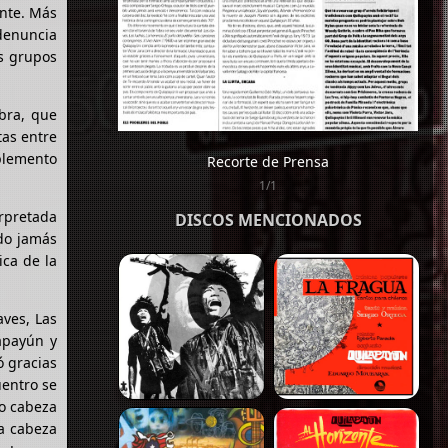
nte. Más
denuncia
os grupos
bra, que
tas entre
mplemento
Recorte de Prensa
1/1
erpretada
DISCOS MENCIONADOS
do jamás
ica de la
aves, Las
apayún y
ó gracias
uentro se
mo cabeza
la cabeza