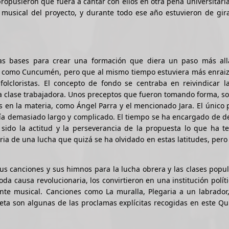
ropusieron que fuera a cantar con ellos en otra peña universitaria
 musical del proyecto, y durante todo ese año estuvieron de gir
 las bases para crear una formación que diera un paso más all
cia como Cuncumén, pero que al mismo tiempo estuviera más enrai
lcloristas. El concepto de fondo se centraba en reivindicar la
la clase trabajadora. Unos preceptos que fueron tomando forma, s
es en la materia, como Ángel Parra y el mencionado Jara. El único
ía demasiado largo y complicado. El tiempo se ha encargado de d
sido la actitud y la perseverancia de la propuesta lo que ha t
ria de una lucha que quizá se ha olvidado en estas latitudes, per
 canciones y sus himnos para la lucha obrera y las clases popul
oda causa revolucionaria, los convirtieron en una institución políti
nte musical. Canciones como La muralla, Plegaria a un labrador,
eta son algunas de las proclamas explícitas recogidas en este Q