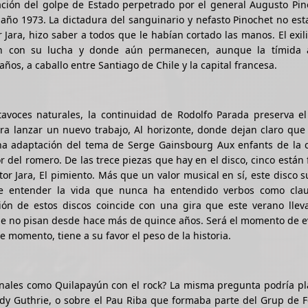
nación del golpe de Estado perpetrado por el general Augusto Pi
l año 1973. La dictadura del sanguinario y nefasto Pinochet no es
 Jara, hizo saber a todos que le habían cortado las manos. El exili
on con su lucha y donde aún permanecen, aunque la tímida 
años, a caballo entre Santiago de Chile y la capital francesa.
avoces naturales, la continuidad de Rodolfo Parada preserva el 
ara lanzar un nuevo trabajo, Al horizonte, donde dejan claro qu
una adaptación del tema de Serge Gainsbourg Aux enfants de la 
 del romero. De las trece piezas que hay en el disco, cinco están
or Jara, El pimiento. Más que un valor musical en sí, este disco s
de entender la vida que nunca ha entendido verbos como clau
ón de estos discos coincide con una gira que este verano lleva
e no pisan desde hace más de quince años. Será el momento de ev
 momento, tiene a su favor el peso de la historia.
ionales como Quilapayún con el rock? La misma pregunta podría p
y Guthrie, o sobre el Pau Riba que formaba parte del Grup de Fo