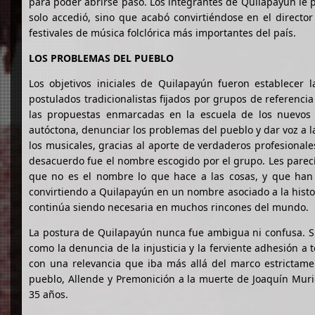
para poder abrirse paso. Los integrantes de Quilapayún le p
solo accedió, sino que acabó convirtiéndose en el director
festivales de música folclórica más importantes del país.
LOS PROBLEMAS DEL PUEBLO
Los objetivos iniciales de Quilapayún fueron establecer
postulados tradicionalistas fijados por grupos de referen
las propuestas enmarcadas en la escuela de los nuevos fo
autóctona, denunciar los problemas del pueblo y dar voz a 
los musicales, gracias al aporte de verdaderos profesional
desacuerdo fue el nombre escogido por el grupo. Les parec
que no es el nombre lo que hace a las cosas, y que han 
convirtiendo a Quilapayún en un nombre asociado a la histo
continúa siendo necesaria en muchos rincones del mundo.
La postura de Quilapayún nunca fue ambigua ni confusa. Sus
como la denuncia de la injusticia y la ferviente adhesión a t
con una relevancia que iba más allá del marco estrictame
pueblo, Allende y Premonición a la muerte de Joaquín Muri
35 años.