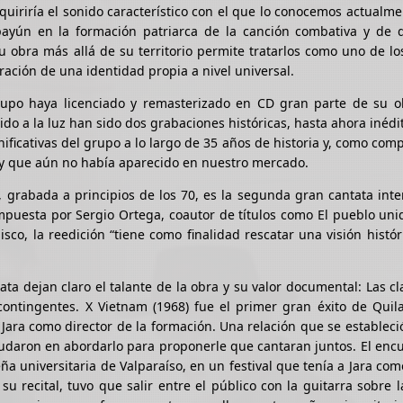
riría el sonido característico con el que lo conocemos actualme
payún en la formación patriarca de la canción combativa y de 
su obra más allá de su territorio permite tratarlos como uno de l
ración de una identidad propia a nivel universal.
grupo haya licenciado y remasterizado en CD gran parte de su o
do a la luz han sido dos grabaciones históricas, hasta ahora inédi
nificativas del grupo a lo largo de 35 años de historia y, como co
0 y que aún no había aparecido en nuestro mercado.
, grabada a principios de los 70, es la segunda gran cantata int
puesta por Sergio Ortega, coautor de títulos como El pueblo uni
sco, la reedición “tiene como finalidad rescatar una visión histór
ta dejan claro el talante de la obra y su valor documental: Las cl
contingentes. X Vietnam (1968) fue el primer gran éxito de Quil
 Jara como director de la formación. Una relación que se estableci
 dudaron en abordarlo para proponerle que cantaran juntos. El enc
a universitaria de Valparaíso, en un festival que tenía a Jara co
 recital, tuvo que salir entre el público con la guitarra sobre 