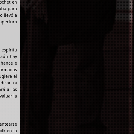
nochet en
taba para
o llevó a
apertura
espíritu
e aún hay
chance e
 firmadas
ugiere el
dicar ni
rá a los
aluar la
lantearse
lk en la