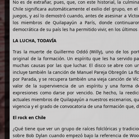
No es de extrañar, pues, que, con este historial, la culmi
Chile significara automáticamente el exilio del grupo, en e
juegos, y así lo demostró cuando, antes de asesinar a Víctor
los miembros de Quilapayún a París, donde continuar
democrática de su país les ha permitido vivir, en los últimos 
LA LUCHA, TODAVÍA
Tras la muerte de Guillermo Oddó (Willy), uno de los port
original de la formación. Un espíritu que les ha servido p
muchas causas por las que luchar. El disco se abre con 
incluye también la canción de Manuel Pareja Obregón La flor
por Parada, y se recupera también una vieja canción de Víct
valor de la supervivencia de un espíritu y una forma 
expresiones como darse por vencido. De hecho, la reedici
actuales miembros de Quilapayún a nuestros escenarios, qu
vigencia y el grado de convocatoria de una formación que, de
El rock en Chile
¿Qué tiene que ver un grupo de raíces folclóricas y tradic
sobre Bob Dylan cuando empezó bajo la referencia de Wood