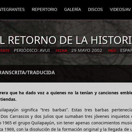
NTEGRANTES
REPERTORIO
GALERÍA
DISCOS
VIDEOS/AV
L RETORNO DE LA HISTOR
PERIÓDICO: AVUI
29 MAYO 2002
ESPA
UENTE
FECHA
PAÍS
TRANSCRITA/TRADUCIDA
rera que ha dado voz a quienes no la tenían y canciones embl
 tiendas.
lapayún significa “tres barbas”. Estas tres barbas pertenecí
. Dos Carrascos y dos Julios que sumaban tres jóvenes inquietos
o 1965 el grupo Quilapayún, sin tener apenas conocimientos musi
sta 1969, con la disolución de la formación original y la llegada de