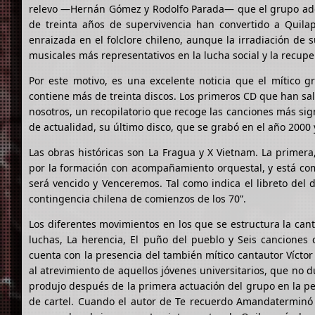
relevo —Hernán Gómez y Rodolfo Parada— que el grupo adqui
de treinta años de supervivencia han convertido a Quila
enraizada en el folclore chileno, aunque la irradiación de 
musicales más representativos en la lucha social y la recupe
Por este motivo, es una excelente noticia que el mítico 
contiene más de treinta discos. Los primeros CD que han sali
nosotros, un recopilatorio que recoge las canciones más sig
de actualidad, su último disco, que se grabó en el año 200
Las obras históricas son La Fragua y X Vietnam. La primera
por la formación con acompañamiento orquestal, y está com
será vencido y Venceremos. Tal como indica el libreto del di
contingencia chilena de comienzos de los 70”.
Los diferentes movimientos en los que se estructura la canta
luchas, La herencia, El puño del pueblo y Seis canciones 
cuenta con la presencia del también mítico cantautor Víctor
al atrevimiento de aquellos jóvenes universitarios, que no
produjo después de la primera actuación del grupo en la peñ
de cartel. Cuando el autor de Te recuerdo Amandaterminó su