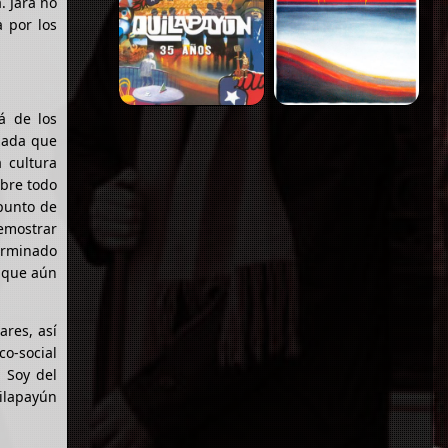
. Jara no
a por los
á de los
zada que
 cultura
obre todo
 punto de
emostrar
erminado
o que aún
ares, así
co-social
 Soy del
uilapayún