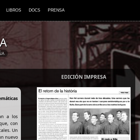
LIBROS
DOCS
PRENSA
IA
ÑA
EDICIÓN IMPRESA
emáticas
an a los
 que, con
cales. Un
 un nuevo