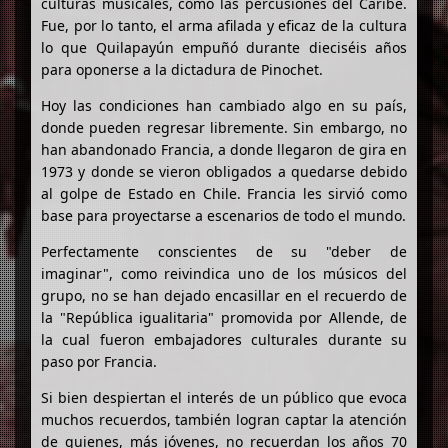
culturas musicales, como las percusiones del Caribe.
Fue, por lo tanto, el arma afilada y eficaz de la cultura
lo que Quilapayún empuñó durante dieciséis años
para oponerse a la dictadura de Pinochet.
Hoy las condiciones han cambiado algo en su país,
donde pueden regresar libremente. Sin embargo, no
han abandonado Francia, a donde llegaron de gira en
1973 y donde se vieron obligados a quedarse debido
al golpe de Estado en Chile. Francia les sirvió como
base para proyectarse a escenarios de todo el mundo.
Perfectamente conscientes de su "deber de
imaginar", como reivindica uno de los músicos del
grupo, no se han dejado encasillar en el recuerdo de
la "República igualitaria" promovida por Allende, de
la cual fueron embajadores culturales durante su
paso por Francia.
Si bien despiertan el interés de un público que evoca
muchos recuerdos, también logran captar la atención
de quienes, más jóvenes, no recuerdan los años 70