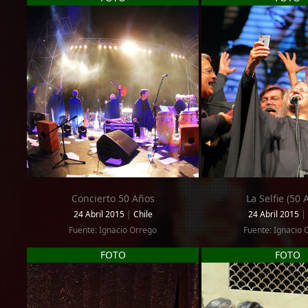
Concierto 50 Años
La Selfie (50 
24 Abril 2015
|
Chile
24 Abril 2015
|
Fuente: Ignacio Orrego
Fuente: Ignacio 
FOTO
FOTO