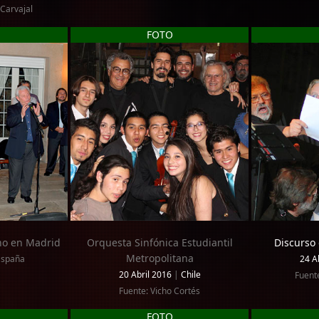
 Carvajal
FOTO
no en Madrid
Orquesta Sinfónica Estudiantil
Discurso 
Metropolitana
España
24 A
20 Abril 2016
|
Chile
Fuent
Fuente: Vicho Cortés
FOTO