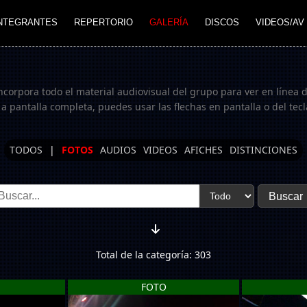
NTEGRANTES
REPERTORIO
GALERÍA
DISCOS
VIDEOS/AV
incorpora todo el material audiovisual del grupo para ver en línea
o a pantalla completa, puedes usar las flechas en pantalla o del te
TODOS
|
FOTOS
AUDIOS
VIDEOS
AFICHES
DISTINCIONES
Total de la categoría: 303
FOTO