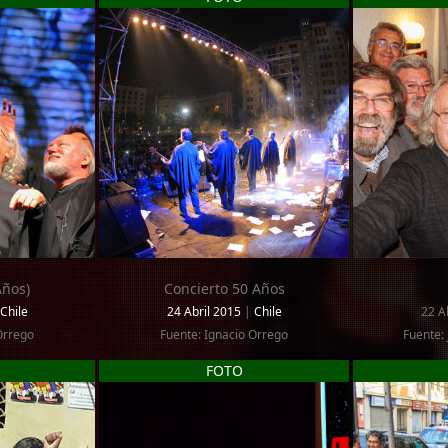
Años)
Concierto 50 Años
Chile
24 Abril 2015
|
Chile
22 Ab
Orrego
Fuente: Ignacio Orrego
Fuente: 
FOTO