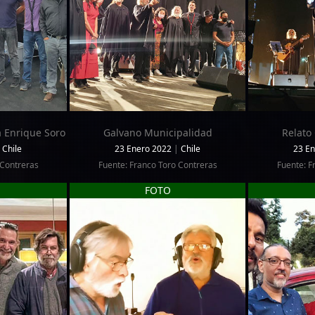
 Enrique Soro
Galvano Municipalidad
Relato
Chile
23 Enero 2022
|
Chile
23 E
 Contreras
Fuente: Franco Toro Contreras
Fuente: F
FOTO