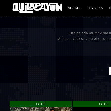
Imagen 03
AGENDA
HISTORIA
I
Esta galería multimedia 
Al hacer click se verá el recurs
FOTO
FOTO