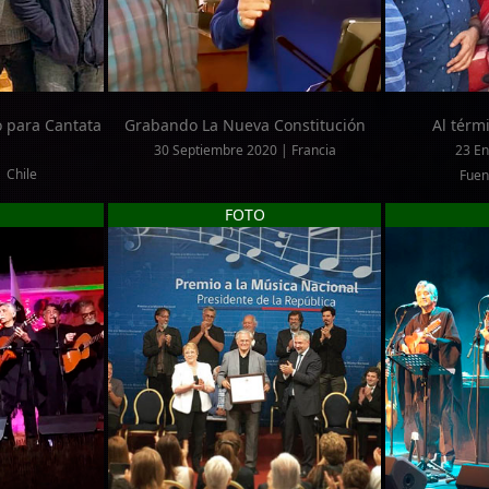
 para Cantata
Grabando La Nueva Constitución
Al térm
30 Septiembre 2020 | Francia
23 En
 Chile
Fuen
FOTO