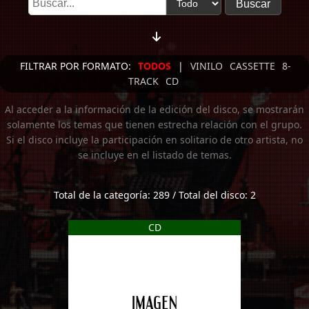
FILTRAR POR FORMATO:
TODOS
|
VINILO
CASSETTE
8-
TRACK
CD
Al acceder a la información de la edición del disco, se mostrarán
solamente los temas que tienen estrecha relación con el grupo.
Si el disco incluye la participación en solitario de otro artista, no
se incluye en el listado de temas.
Total de la categoría: 289 / Total del disco: 2
CD