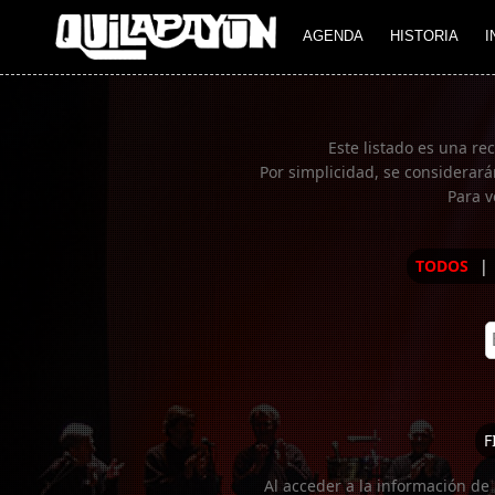
Imagen 01
AGENDA
HISTORIA
I
Este listado es una re
Por simplicidad, se considerará
Para v
TODOS
|
F
Al acceder a la información de