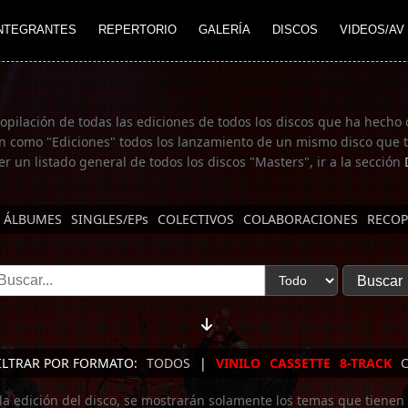
NTEGRANTES
REPERTORIO
GALERÍA
DISCOS
VIDEOS/AV
copilación de todas las ediciones de todos los discos que ha hecho 
n como "Ediciones" todos los lanzamiento de un mismo disco que te
er un listado general de todos los discos "Masters", ir a la sección
ÁLBUMES
SINGLES/EPs
COLECTIVOS
COLABORACIONES
RECOP
ILTRAR POR FORMATO:
TODOS
|
VINILO
CASSETTE
8-TRACK
 la edición del disco, se mostrarán solamente los temas que tienen 