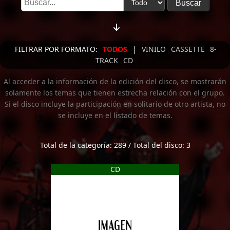
FILTRAR POR FORMATO:
TODOS
|
VINILO
CASSETTE
8-
TRACK
CD
Al acceder a la información de la edición del disco, se mostrarán
solamente los temas que tienen estrecha relación con el grupo.
Si el disco incluye la participación en solitario de otro artista, no
se incluye en el listado de temas.
Total de la categoría: 289 / Total del disco: 3
CD