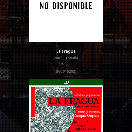
La Fragua
2002 | España
Picap
(PIC910203)
CD