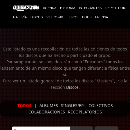
Imagen 01
AGENDA
HISTORIA
INTEGRANTES
REPERTORIO
GALERÍA
DISCOS
VIDEOS/AV
LIBROS
DOCS
PRENSA
Este listado es una recopilación de todas las ediciones de todos
los discos que ha hecho o participado el grupo.
Por simplicidad, se considerarán como "Ediciones" todos los
lanzamiento de un mismo disco que tengan diferencia física entre
sí.
Para ver un listado general de todos los discos "Masters", ir a la
sección
Discos
.
TODOS
|
ÁLBUMES
SINGLES/EPs
COLECTIVOS
COLABORACIONES
RECOPILATORIOS