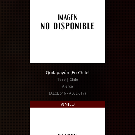
Quilapayún ¡En Chile!
1989 | Chile
Alerce
(ALCL 616 - ALCL 617)
VINILO