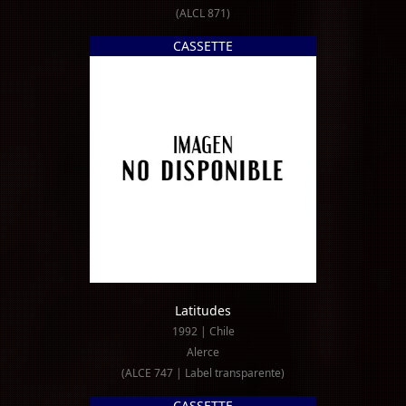
(ALCL 871)
CASSETTE
Latitudes
1992 | Chile
Alerce
(ALCE 747 | Label transparente)
CASSETTE