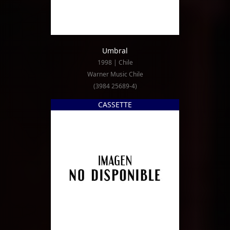
Umbral
1998 | Chile
Warner Music Chile
(3984 25689-4)
CASSETTE