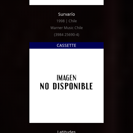
Survarío
1998 | Chile
Warner Music Chile
(3984 25690-4)
CASSETTE
Latitudes