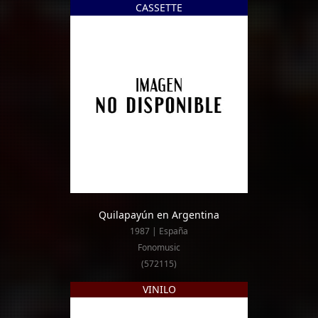
CASSETTE
Quilapayún en Argentina
1987 | España
Fonomusic
(572115)
VINILO