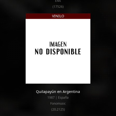
EMI
(17526)
VINILO
Quilapayún en Argentina
1987 | España
Fonomusic
(20.2125)