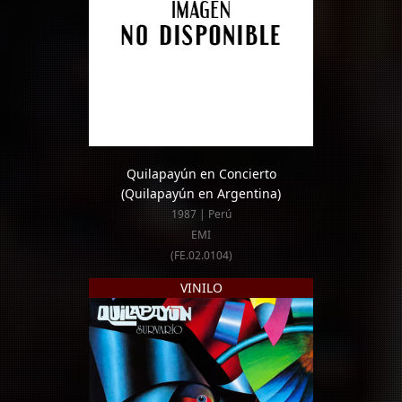
Quilapayún en Concierto
(Quilapayún en Argentina)
1987 | Perú
EMI
(FE.02.0104)
VINILO