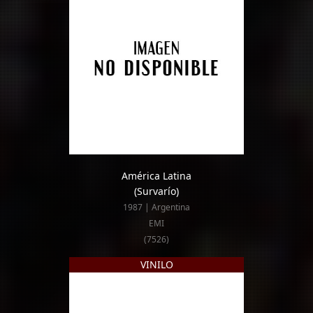
América Latina
(Survarío)
1987 | Argentina
EMI
(7526)
VINILO