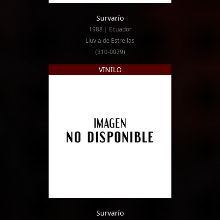
Survarío
1988 | Ecuador
Lluvia de Estrellas
(310-0079)
VINILO
Survarío