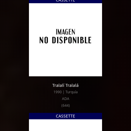
Tralalí Tralalá
1990 | Turquía
ADA
(644)
CASSETTE