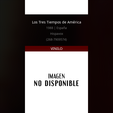
Los Tres Tiempos de América
1988 | España
Hispavox
(268-7909574)
VINILO