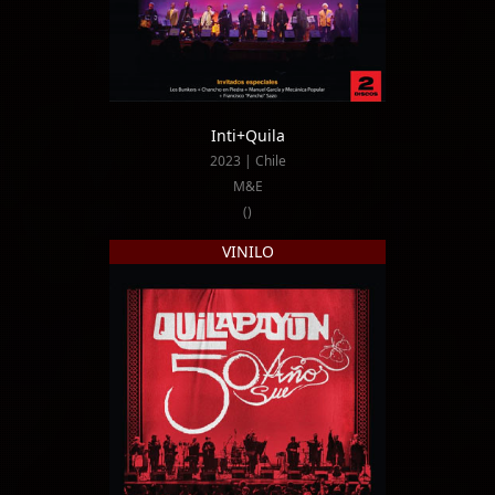
Inti+Quila
2023 | Chile
M&E
()
VINILO