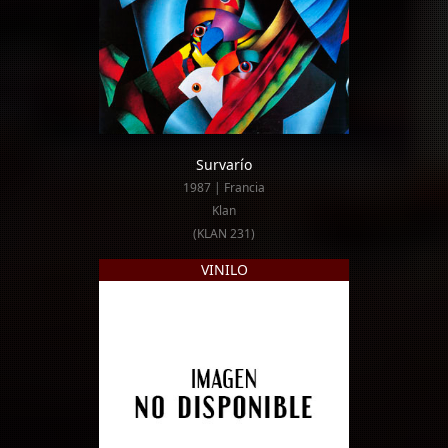
Survarío
1987 | Francia
Klan
(KLAN 231)
VINILO