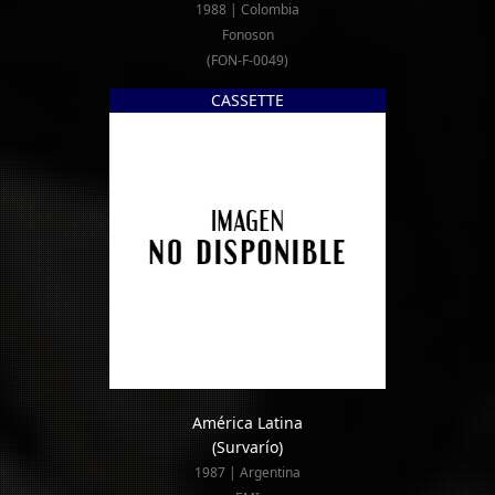
1988 | Colombia
Fonoson
(FON-F-0049)
CASSETTE
América Latina
(Survarío)
1987 | Argentina