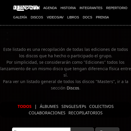
Imagen 02
AGENDA
HISTORIA
INTEGRANTES
REPERTORIO
GALERÍA
DISCOS
VIDEOS/AV
LIBROS
DOCS
PRENSA
Este listado es una recopilación de todas las ediciones de todos
los discos que ha hecho o participado el grupo.
Por simplicidad, se considerarán como "Ediciones" todos los
lanzamiento de un mismo disco que tengan diferencia física entre
sí.
Para ver un listado general de todos los discos "Masters", ir a la
sección
Discos
.
TODOS
|
ÁLBUMES
SINGLES/EPs
COLECTIVOS
COLABORACIONES
RECOPILATORIOS