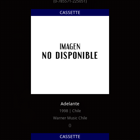
(0-785571-225051)
CASSETTE
Adelante
1998 | Chile
Warner Music Chile
()
CASSETTE