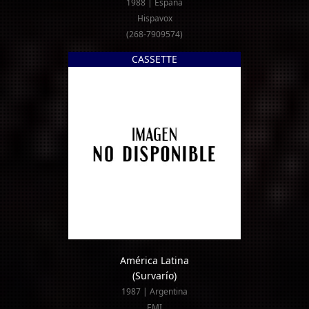
1988 | España
Hispavox
(268-7909574)
CASSETTE
América Latina
(Survarío)
1987 | Argentina
EMI