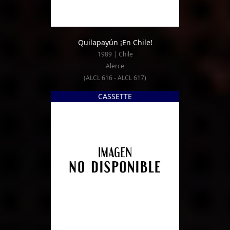
Quilapayún ¡En Chile!
1989 | Chile
Alerce
(ALCL 616 - ALCL 617)
CASSETTE