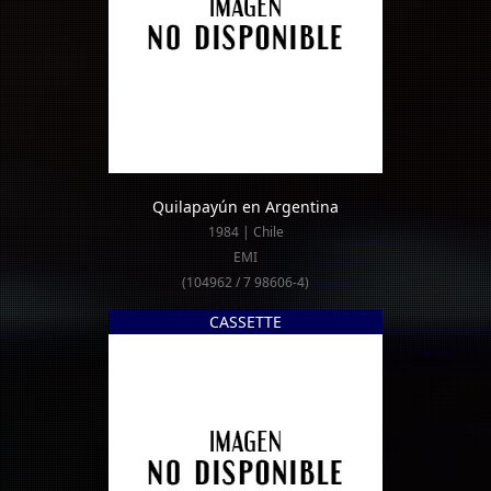
Quilapayún en Argentina
1984 | Chile
EMI
(104962 / 7 98606-4)
CASSETTE