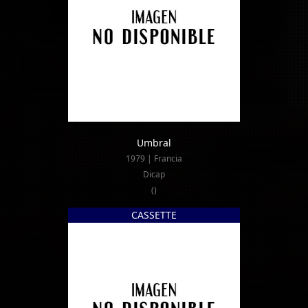
Umbral
1979 | Francia
Dicap
()
CASSETTE