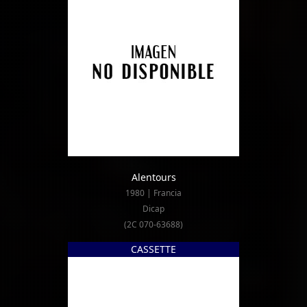
Alentours
1980 | Francia
Dicap
(2C 070-63688)
CASSETTE