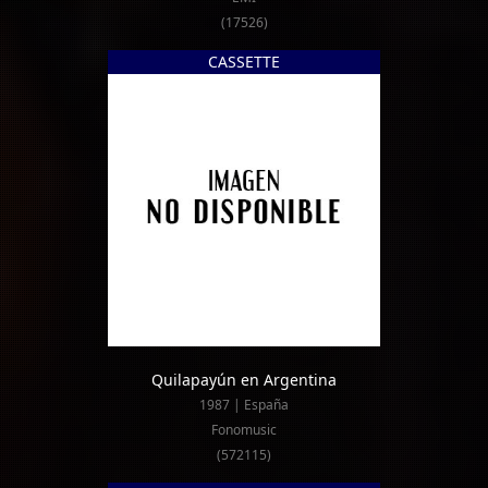
(17526)
CASSETTE
Quilapayún en Argentina
1987 | España
Fonomusic
(572115)