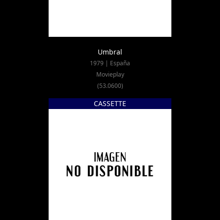
Umbral
1979 | España
Movieplay
(53.0600)
CASSETTE