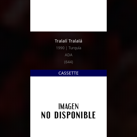
Tralalí Tralalá
1990 | Turquía
ADA
(644)
CASSETTE