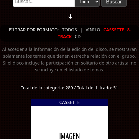
FILTRAR POR FORMATO:
TODOS
|
VINILO
CASSETTE
8-
TRACK
CD
Al acceder a la información de la edición del disco, se mostrarán
solamente los temas que tienen estrecha relación con el grupo.
Si el disco incluye la participación en solitario de otro artista, no
se incluye en el listado de temas.
Total de la categoría: 289 / Total del filtrado: 51
CASSETTE