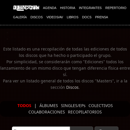
Imagen 01
Imagen 02
AGENDA
HISTORIA
INTEGRANTES
REPERTORIO
GALERÍA
DISCOS
VIDEOS/AV
LIBROS
DOCS
PRENSA
Este listado es una recopilación de todas las ediciones de todos
los discos que ha hecho o participado el grupo.
Por simplicidad, se considerarán como "Ediciones" todos los
lanzamiento de un mismo disco que tengan diferencia física entre
sí.
Para ver un listado general de todos los discos "Masters", ir a la
sección
Discos
.
TODOS
|
ÁLBUMES
SINGLES/EPs
COLECTIVOS
COLABORACIONES
RECOPILATORIOS