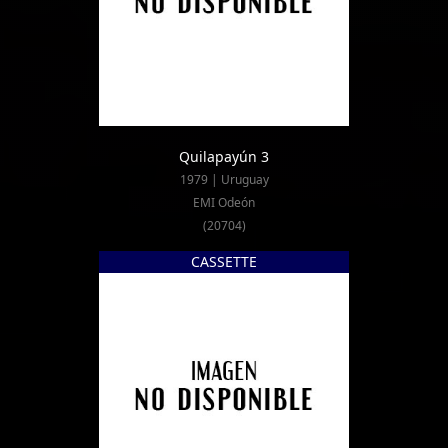
Quilapayún 3
1979 | Uruguay
EMI Odeón
(20704)
CASSETTE