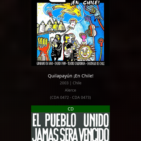
Quilapayún ¡En Chile!
2003 | Chile
Alerce
(CDA 0472 - CDA 0473)
CD