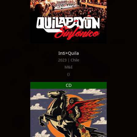
Inti+Quila
2023 | Chile
M&E
()
CD