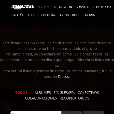
Imagen 02
AGENDA
HISTORIA
INTEGRANTES
REPERTORIO
GALERÍA
DISCOS
VIDEOS/AV
LIBROS
DOCS
PRENSA
Este listado es una recopilación de todas las ediciones de todos
los discos que ha hecho o participado el grupo.
Por simplicidad, se considerarán como "Ediciones" todos los
lanzamiento de un mismo disco que tengan diferencia física entre
sí.
Para ver un listado general de todos los discos "Masters", ir a la
sección
Discos
.
TODOS
|
ÁLBUMES
SINGLES/EPs
COLECTIVOS
COLABORACIONES
RECOPILATORIOS