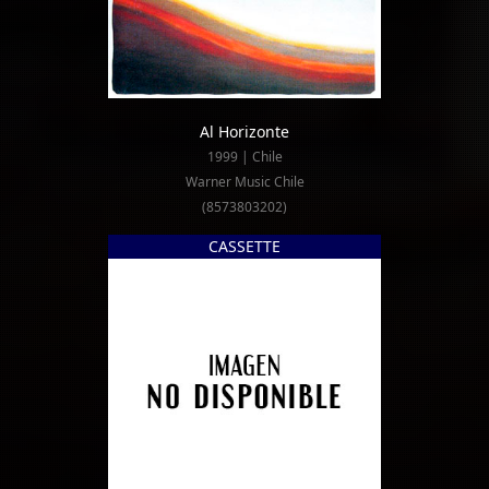
Al Horizonte
1999 | Chile
Warner Music Chile
(8573803202)
CASSETTE