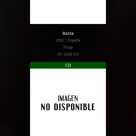
Basta
2002 | España
Picap
(91 0206-03)
CD