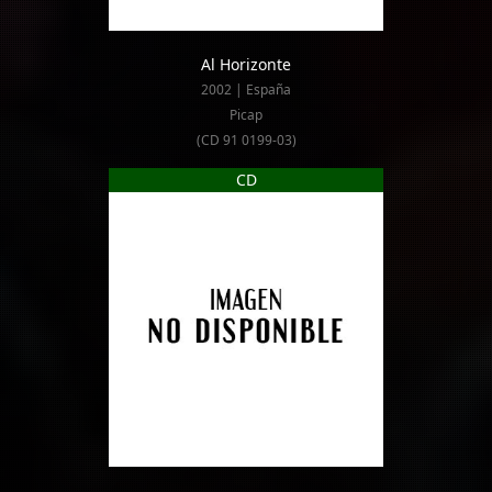
Al Horizonte
2002 | España
Picap
(CD 91 0199-03)
CD