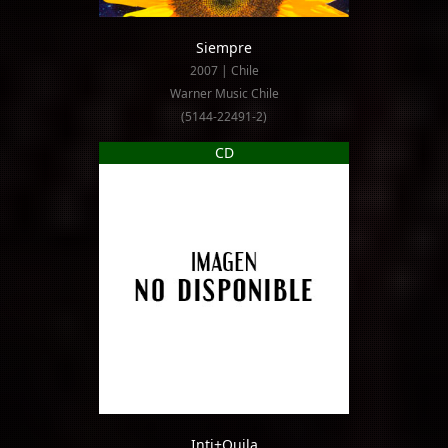
Siempre
2007 | Chile
Warner Music Chile
(5144-22491-2)
CD
Inti+Quila