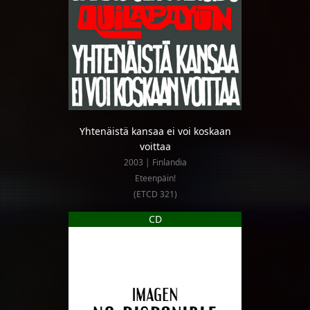
Yhtenäistä kansaa ei voi koskaan
voittaa
2003 | Finlandia
Eteenpäin!
(ETCD 321)
CD