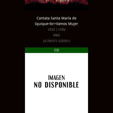
Cantata Santa María de
Iquique<br>Vamos Mujer
2022 | Chile
M&E
(0-785571-225051)
CD