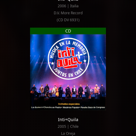
2006 | Italia
D.V. More Record
(CD DV 6931)
CD
Inti+Quila
2005 | Chile
La Oreja