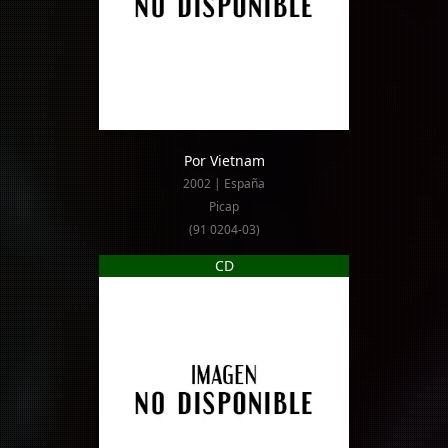
Por Vietnam
2002 | España
Picap
(91 0204-03)
CD