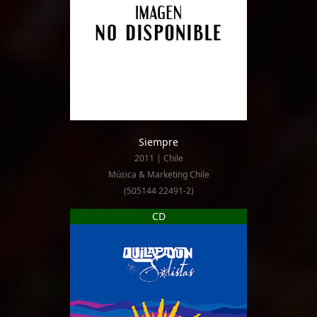
Siempre
2011 | Chile
Música & Marketing Chile
(505144 22491-2)
CD