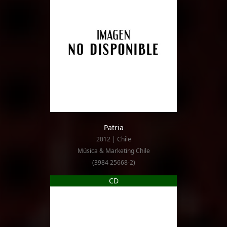
Patria
2012 | Chile
Música & Marketing Chile
(3984 25668-2)
CD