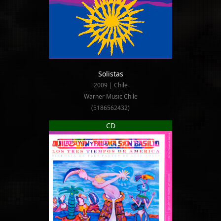
Solistas
2009 | Chile
Warner Music Chile
(5186562432)
CD