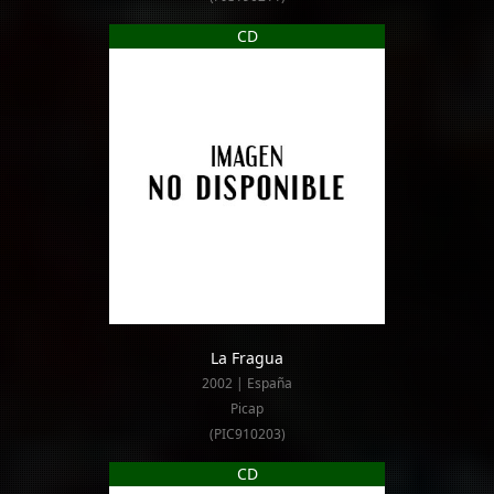
CD
La Fragua
2002 | España
Picap
(PIC910203)
CD