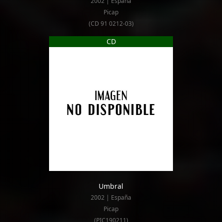
2002 | España
Picap
(CD 91 0212-03)
CD
Umbral
2002 | España
Picap
(PIC190211)