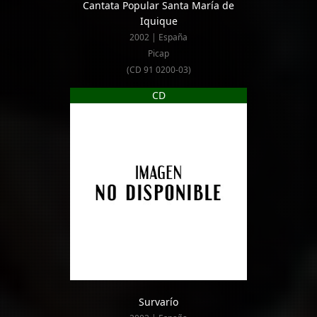
Cantata Popular Santa María de
Iquique
2002 | España
Picap
(CD 91 0200-03)
CD
Survarío