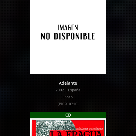
Adelante
2002 | España
Picap
(PIC910210)
CD