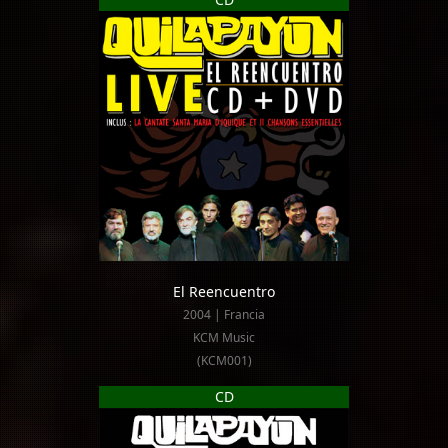
El Reencuentro
2004 | Francia
KCM Music
(KCM001)
CD