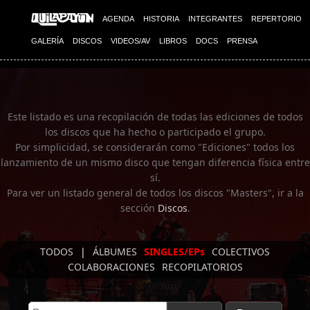
Imagen 01
AGENDA
HISTORIA
INTEGRANTES
REPERTORIO
GALERÍA
DISCOS
VIDEOS/AV
LIBROS
DOCS
PRENSA
Este listado es una recopilación de todas las ediciones de todos
los discos que ha hecho o participado el grupo.
Por simplicidad, se considerarán como "Ediciones" todos los
lanzamiento de un mismo disco que tengan diferencia física entre
sí.
Para ver un listado general de todos los discos "Masters", ir a la
sección
Discos
.
TODOS
|
ÁLBUMES
SINGLES/EPs
COLECTIVOS
COLABORACIONES
RECOPILATORIOS