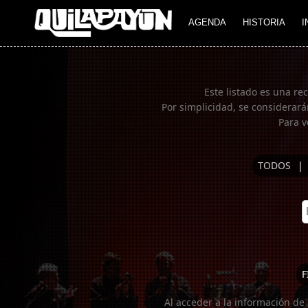
Imagen 01
AGENDA
HISTORIA
I
Este listado es una re
Por simplicidad, se considerará
Para v
TODOS
|
F
Al acceder a la información de