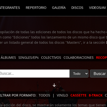
NTEGRANTES
REPERTORIO
GALERÍA
DISCOS
VIDEOS/AV
copilación de todas las ediciones de todos los discos que ha hecho 
n como "Ediciones" todos los lanzamiento de un mismo disco que te
er un listado general de todos los discos "Masters", ir a la sección
ÁLBUMES
SINGLES/EPs
COLECTIVOS
COLABORACIONES
RECOP
ILTRAR POR FORMATO:
TODOS
|
VINILO
CASSETTE
8-TRACK
C
 la edición del disco, se mostrarán solamente los temas que tienen 