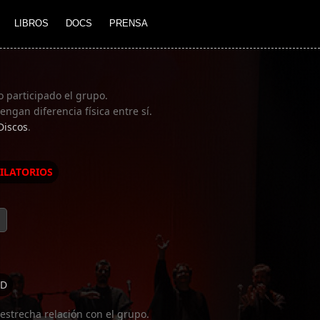
LIBROS
DOCS
PRENSA
o participado el grupo.
ngan diferencia física entre sí.
Discos
.
ILATORIOS
D
estrecha relación con el grupo.