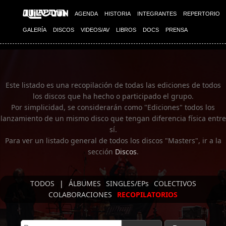
Imagen 01
AGENDA
HISTORIA
INTEGRANTES
REPERTORIO
GALERÍA
DISCOS
VIDEOS/AV
LIBROS
DOCS
PRENSA
Este listado es una recopilación de todas las ediciones de todos
los discos que ha hecho o participado el grupo.
Por simplicidad, se considerarán como "Ediciones" todos los
lanzamiento de un mismo disco que tengan diferencia física entre
sí.
Para ver un listado general de todos los discos "Masters", ir a la
sección
Discos
.
TODOS
|
ÁLBUMES
SINGLES/EPs
COLECTIVOS
COLABORACIONES
RECOPILATORIOS