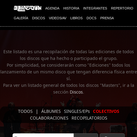
Imagen 01
AGENDA
HISTORIA
INTEGRANTES
REPERTORIO
GALERÍA
DISCOS
VIDEOS/AV
LIBROS
DOCS
PRENSA
Este listado es una recopilación de todas las ediciones de todos
los discos que ha hecho o participado el grupo.
Por simplicidad, se considerarán como "Ediciones" todos los
lanzamiento de un mismo disco que tengan diferencia física entre
sí.
Para ver un listado general de todos los discos "Masters", ir a la
sección
Discos
.
TODOS
|
ÁLBUMES
SINGLES/EPs
COLECTIVOS
COLABORACIONES
RECOPILATORIOS