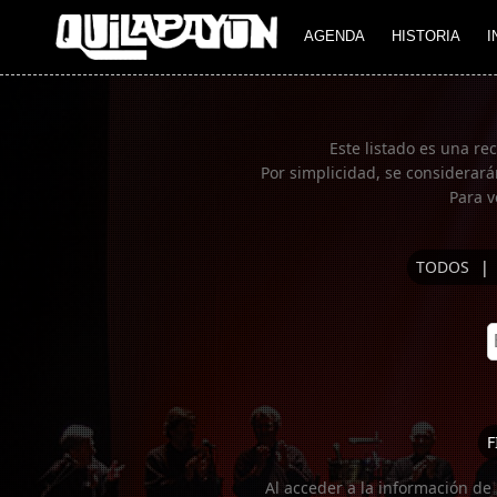
Imagen 01
AGENDA
HISTORIA
I
Este listado es una re
Por simplicidad, se considerará
Para v
TODOS
|
F
Al acceder a la información de