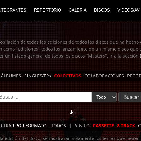
NTEGRANTES
REPERTORIO
GALERÍA
DISCOS
VIDEOS/AV
copilación de todas las ediciones de todos los discos que ha hecho 
n como "Ediciones" todos los lanzamiento de un mismo disco que te
er un listado general de todos los discos "Masters", ir a la sección
ÁLBUMES
SINGLES/EPs
COLECTIVOS
COLABORACIONES
RECOP
ILTRAR POR FORMATO:
TODOS
|
VINILO
CASSETTE
8-TRACK
C
 la edición del disco, se mostrarán solamente los temas que tienen 