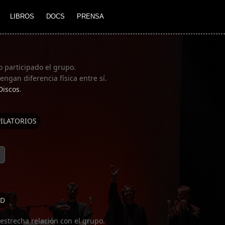
LIBROS
DOCS
PRENSA
o participado el grupo.
ngan diferencia física entre sí.
Discos
.
ILATORIOS
D
estrecha relación con el grupo.