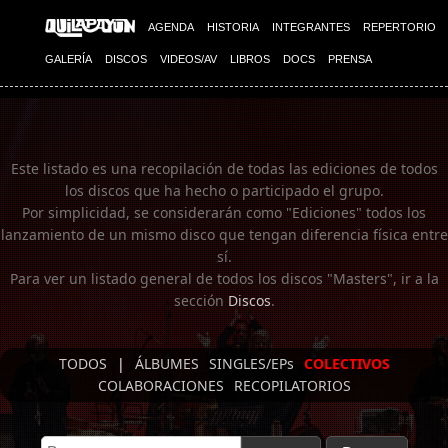
Imagen 01
AGENDA
HISTORIA
INTEGRANTES
REPERTORIO
GALERÍA
DISCOS
VIDEOS/AV
LIBROS
DOCS
PRENSA
Este listado es una recopilación de todas las ediciones de todos
los discos que ha hecho o participado el grupo.
Por simplicidad, se considerarán como "Ediciones" todos los
lanzamiento de un mismo disco que tengan diferencia física entre
sí.
Para ver un listado general de todos los discos "Masters", ir a la
sección
Discos
.
TODOS
|
ÁLBUMES
SINGLES/EPs
COLECTIVOS
COLABORACIONES
RECOPILATORIOS