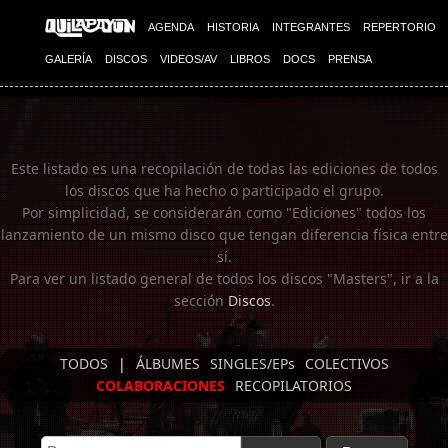
Imagen 01
AGENDA
HISTORIA
INTEGRANTES
REPERTORIO
GALERÍA
DISCOS
VIDEOS/AV
LIBROS
DOCS
PRENSA
Este listado es una recopilación de todas las ediciones de todos
los discos que ha hecho o participado el grupo.
Por simplicidad, se considerarán como "Ediciones" todos los
lanzamiento de un mismo disco que tengan diferencia física entre
sí.
Para ver un listado general de todos los discos "Masters", ir a la
sección
Discos
.
TODOS
|
ÁLBUMES
SINGLES/EPs
COLECTIVOS
COLABORACIONES
RECOPILATORIOS