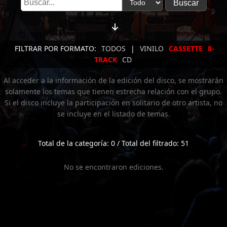
FILTRAR POR FORMATO:
TODOS
|
VINILO
CASSETTE
8-
TRACK
CD
Al acceder a la información de la edición del disco, se mostrarán
solamente los temas que tienen estrecha relación con el grupo.
Si el disco incluye la participación en solitario de otro artista, no
se incluye en el listado de temas.
Total de la categoría: 0 / Total del filtrado: 51
No se encontraron ediciones.