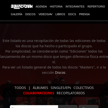
Imagen 01
AGENDA
HISTORIA
INTEGRANTES
REPERTORIO
GALERÍA
DISCOS
VIDEOS/AV
LIBROS
DOCS
PRENSA
Este listado es una recopilación de todas las ediciones de todos
los discos que ha hecho o participado el grupo.
Por simplicidad, se considerarán como "Ediciones" todos los
lanzamiento de un mismo disco que tengan diferencia física entre
sí.
Para ver un listado general de todos los discos "Masters", ir a la
sección
Discos
.
TODOS
|
ÁLBUMES
SINGLES/EPs
COLECTIVOS
COLABORACIONES
RECOPILATORIOS