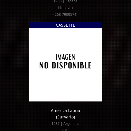
1988 | España
Hispavox
(268-7909574)
CASSETTE
América Latina
(Survarío)
1987 | Argentina
EMI