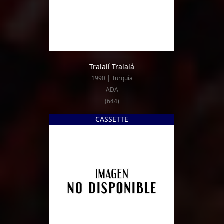
Tralalí Tralalá
1990 | Turquía
ADA
(644)
CASSETTE