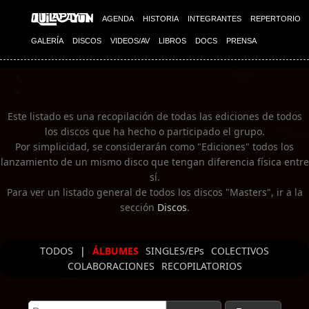
Imagen 01
Imagen 02
AGENDA
HISTORIA
INTEGRANTES
REPERTORIO
GALERÍA
DISCOS
VIDEOS/AV
LIBROS
DOCS
PRENSA
Este listado es una recopilación de todas las ediciones de todos
los discos que ha hecho o participado el grupo.
Por simplicidad, se considerarán como "Ediciones" todos los
lanzamiento de un mismo disco que tengan diferencia física entre
sí.
Para ver un listado general de todos los discos "Masters", ir a la
sección
Discos
.
TODOS
|
ÁLBUMES
SINGLES/EPs
COLECTIVOS
COLABORACIONES
RECOPILATORIOS