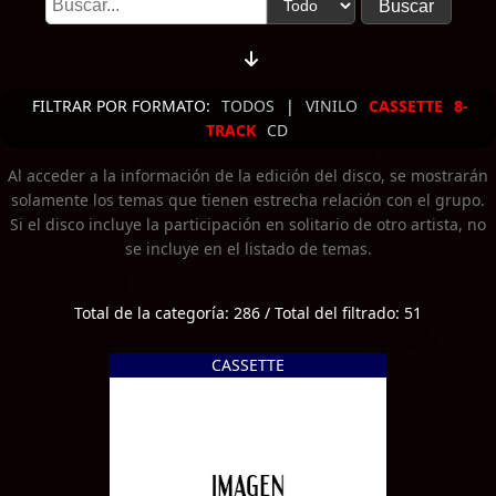
FILTRAR POR FORMATO:
TODOS
|
VINILO
CASSETTE
8-
TRACK
CD
Al acceder a la información de la edición del disco, se mostrarán
solamente los temas que tienen estrecha relación con el grupo.
Si el disco incluye la participación en solitario de otro artista, no
se incluye en el listado de temas.
Total de la categoría: 286 / Total del filtrado: 51
CASSETTE