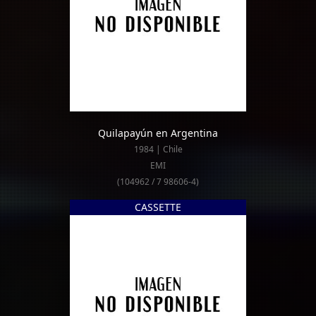
Quilapayún en Argentina
1984 | Chile
EMI
(104962 / 7 98606-4)
CASSETTE