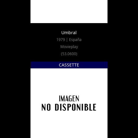
Umbral
1979 | España
Movieplay
(53.0600)
CASSETTE