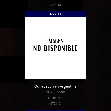
(17526)
CASSETTE
Quilapayún en Argentina
1987 | España
Fonomusic
(572115)