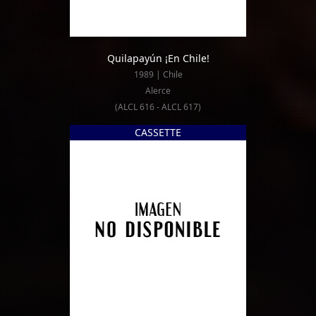
Quilapayún ¡En Chile!
1989 | Chile
Alerce
(ALCL 616 - ALCL 617)
CASSETTE