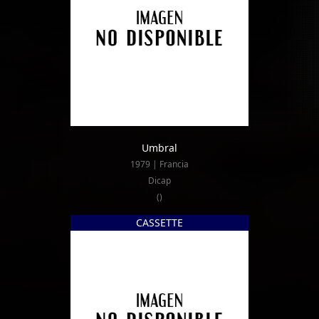
Umbral
1979 | Francia
Dicap
()
CASSETTE