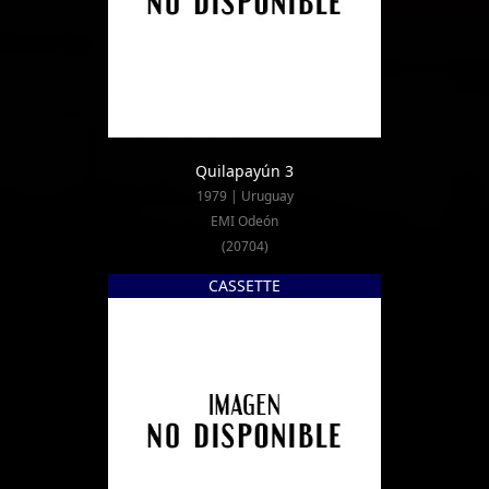
Quilapayún 3
1979 | Uruguay
EMI Odeón
(20704)
CASSETTE