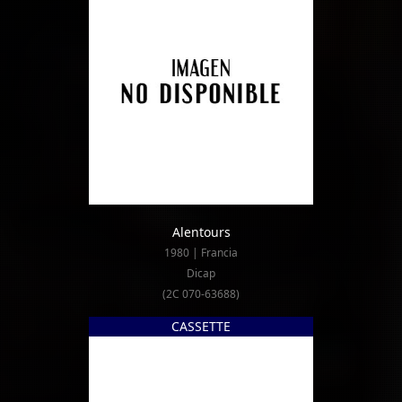
Alentours
1980 | Francia
Dicap
(2C 070-63688)
CASSETTE