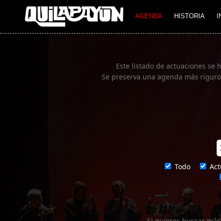
Imagen 01
AGENDA
HISTORIA
I
Este listado de actuaciones se 
Se preserva una agenda más rigurosa
Todo
Act
Si quieres buscar más