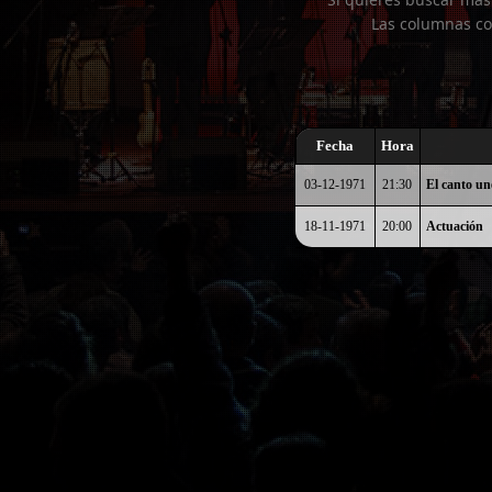
Las columnas co
Fecha
Hora
03-12-1971
21:30
El canto un
18-11-1971
20:00
Actuación