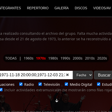
NTEGRANTES
REPERTORIO
GALERÍA
DISCOS
VIDEOS/AV
ha realizado consultando el archivo del grupo. Falta mucha actividad
 desde el 21 de agosto de 1973, lo anterior se ha reconstruído a 
TODAS
|
1960s
1970s
1980s
1990s
2000s
2010s
2020s
✖
uaciones
Radio
Televisión
Medio Digital
Estudi
Incluir actividades extramusicales (se mostrarán como filas roja
 de un término al mismo tiempo, los puedes separar con ";" (sin es