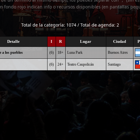
n fondo rojo indican info o recursos disponibles (en pantallas peq
Total de la categoría: 1074 / Total de agenda: 2
Detalle
I
R
Lugar
Ciudad
P
e a los pueblos
(6)
18+
Luna Park
Buenos Aires
(6)
24+
Teatro Caupolicán
Santiago