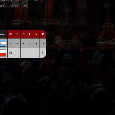
ueñas se omiten)
aís
Af
Pr
A
F
V
P
-
-
-
-
-
12
SI
-
-
-
-
5