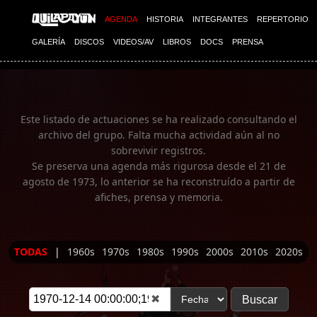
Imagen 01
AGENDA
HISTORIA
INTEGRANTES
REPERTORIO
GALERÍA
DISCOS
VIDEOS/AV
LIBROS
DOCS
PRENSA
Este listado de actuaciones se ha realizado consultando el
archivo del grupo. Falta mucha actividad aún al no
sobrevivir registros.
Se preserva una agenda más rigurosa desde el 21 de
agosto de 1973, lo anterior se ha reconstruído a partir de
afiches, prensa y memoria.
TODAS
|
1960s
1970s
1980s
1990s
2000s
2010s
2020s
✖