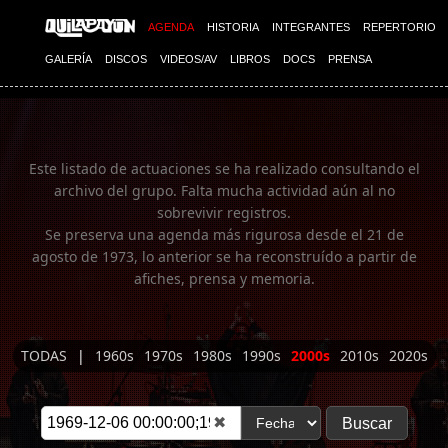
Imagen 01
AGENDA
HISTORIA
INTEGRANTES
REPERTORIO
GALERÍA
DISCOS
VIDEOS/AV
LIBROS
DOCS
PRENSA
Este listado de actuaciones se ha realizado consultando el
archivo del grupo. Falta mucha actividad aún al no
sobrevivir registros.
Se preserva una agenda más rigurosa desde el 21 de
agosto de 1973, lo anterior se ha reconstruído a partir de
afiches, prensa y memoria.
TODAS
|
1960s
1970s
1980s
1990s
2000s
2010s
2020s
✖