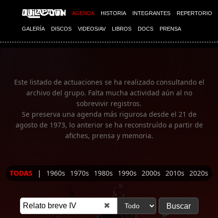
Imagen 01
AGENDA
HISTORIA
INTEGRANTES
REPERTORIO
GALERÍA
DISCOS
VIDEOS/AV
LIBROS
DOCS
PRENSA
Este listado de actuaciones se ha realizado consultando el
archivo del grupo. Falta mucha actividad aún al no
sobrevivir registros.
Se preserva una agenda más rigurosa desde el 21 de
agosto de 1973, lo anterior se ha reconstruído a partir de
afiches, prensa y memoria.
TODAS
|
1960s
1970s
1980s
1990s
2000s
2010s
2020s
✖