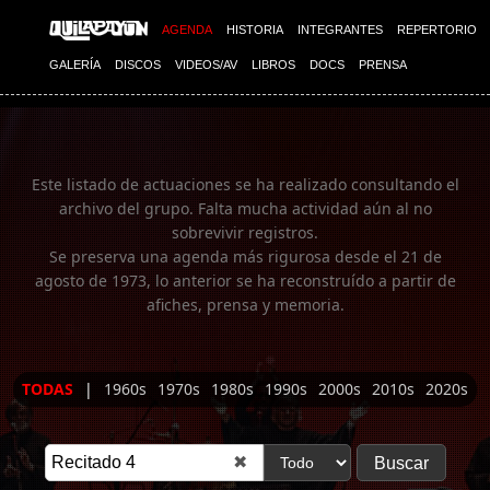
Imagen 01
AGENDA
HISTORIA
INTEGRANTES
REPERTORIO
GALERÍA
DISCOS
VIDEOS/AV
LIBROS
DOCS
PRENSA
Este listado de actuaciones se ha realizado consultando el
archivo del grupo. Falta mucha actividad aún al no
sobrevivir registros.
Se preserva una agenda más rigurosa desde el 21 de
agosto de 1973, lo anterior se ha reconstruído a partir de
afiches, prensa y memoria.
TODAS
|
1960s
1970s
1980s
1990s
2000s
2010s
2020s
✖