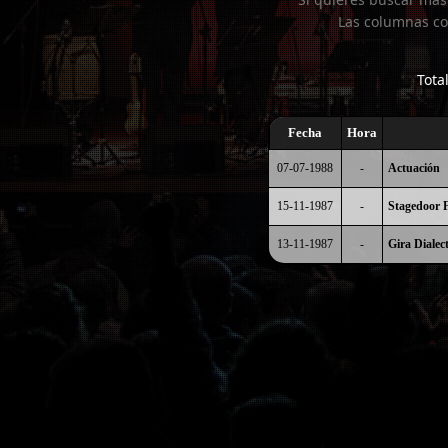
Las columnas co
Tota
Fecha
Hora
07-07-1988
-
Actuación
15-11-1987
-
Stagedoor F
13-11-1987
-
Gira Dialec