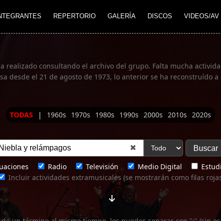
NTEGRANTES
REPERTORIO
GALERÍA
DISCOS
VIDEOS/AV
ha realizado consultando el archivo del grupo. Falta mucha actividad
 desde el 21 de agosto de 1973, lo anterior se ha reconstruído a 
TODAS
|
1960s
1970s
1980s
1990s
2000s
2010s
2020s
✖
uaciones
Radio
Televisión
Medio Digital
Estudi
Incluir actividades extramusicales (se mostrarán como filas roja
 de un término al mismo tiempo, los puedes separar con ";" (sin es