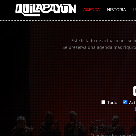
Imagen 01
AGENDA
HISTORIA
I
Este listado de actuaciones se 
Se preserva una agenda más rigurosa
Todo
Act
Si quieres buscar más