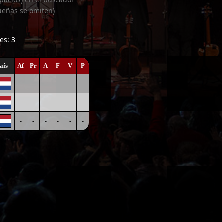
ueñas se omiten)
es: 3
aís
Af
Pr
A
F
V
P
-
-
-
-
-
-
-
-
-
-
-
-
-
-
-
-
-
-