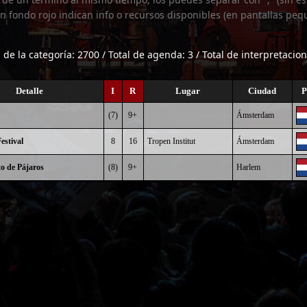
n fondo rojo indican info o recursos disponibles (en pantallas peq
l de la categoría: 2700 / Total de agenda: 3 / Total de interpretacion
Detalle
I
R
Lugar
Ciudad
P
(7)
9+
Ámsterdam
estival
8
16
Tropen Institut
Ámsterdam
to de Pájaros
(8)
9+
Harlem