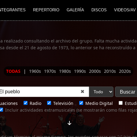
NTEGRANTES
REPERTORIO
GALERÍA
DISCOS
VIDEOS/AV
ha realizado consultando el archivo del grupo. Falta mucha actividad
 desde el 21 de agosto de 1973, lo anterior se ha reconstruído a 
TODAS
|
1960s
1970s
1980s
1990s
2000s
2010s
2020s
✖
uaciones
Radio
Televisión
Medio Digital
Estudi
Incluir actividades extramusicales (se mostrarán como filas roja
 de un término al mismo tiempo, los puedes separar con ";" (sin es