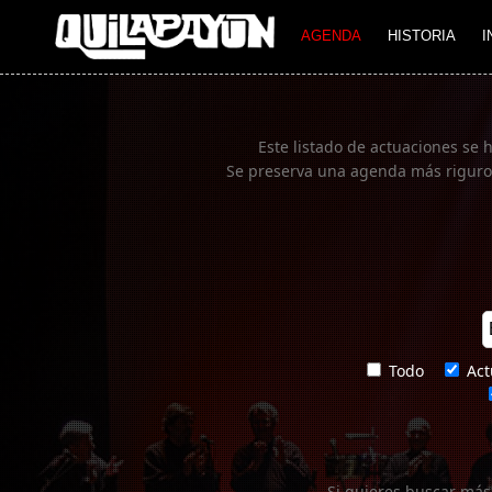
Imagen 01
AGENDA
HISTORIA
I
Este listado de actuaciones se 
Se preserva una agenda más rigurosa
Todo
Act
Si quieres buscar más