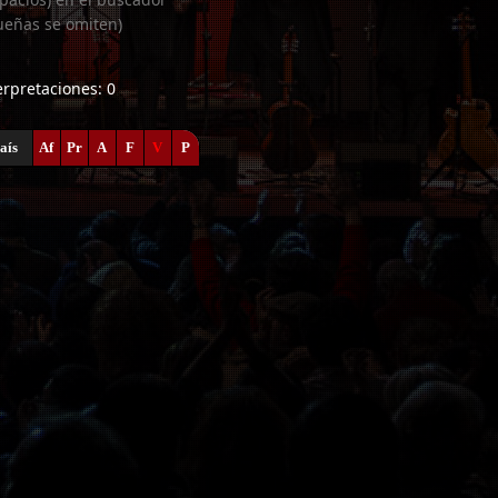
ueñas se omiten)
terpretaciones: 0
aís
Af
Pr
A
F
V
P