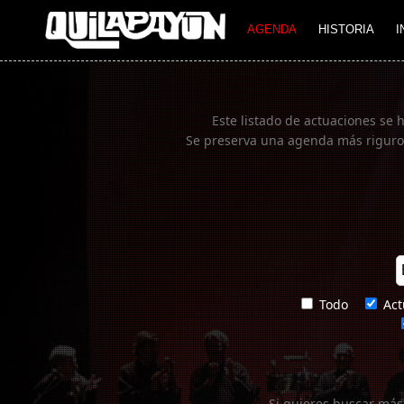
Imagen 01
AGENDA
HISTORIA
I
Este listado de actuaciones se 
Se preserva una agenda más rigurosa
Todo
Act
Si quieres buscar más