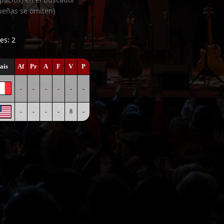
ueñas se omiten)
es: 2
aís
Af
Pr
A
F
V
P
-
-
-
-
-
-
-
-
-
-
8
-