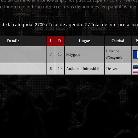
n fondo rojo indican info o recursos disponibles (en pantallas peq
l de la categoría: 2700 / Total de agenda: 2 / Total de interpretacion
Detalle
I
R
Lugar
Ciudad
P
Cayenne
7
15
Polygone
(Guayana)
8
19
Auditorio Universidad
Denver