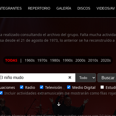
NTEGRANTES
REPERTORIO
GALERÍA
DISCOS
VIDEOS/AV
ha realizado consultando el archivo del grupo. Falta mucha actividad
 desde el 21 de agosto de 1973, lo anterior se ha reconstruído a 
TODAS
|
1960s
1970s
1980s
1990s
2000s
2010s
2020s
✖
uaciones
Radio
Televisión
Medio Digital
Estudi
Incluir actividades extramusicales (se mostrarán como filas roja
 de un término al mismo tiempo, los puedes separar con ";" (sin es