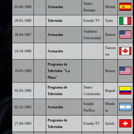
Teatro
05-08-1988
-
Actuación
Mérida
Romano
29-01-1988
-
Televisión
Estudio TV
Turin
Auditorio
26-04-1987
-
Actuación
Denver
Universidad
Vancou
24-10-1986
-
Actuación
ver
Programa de
19-05-1986
-
Televisión "La
Boston
Plaza"
Programa de
Teatro
02-05-1986
-
Bogotá
Televisión
Colsubsidio
Estadio
Mendo
02-12-1983
-
Actuación
Pacífico
za
Programa de
27-04-1983
-
Estudio TV
Zurich
Televisión