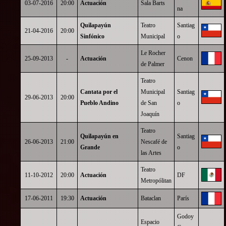
03-07-2016
20:00
Actuación
Sala Barts
na
Quilapayún
Teatro
Santiag
21-04-2016
20:00
Sinfónico
Municipal
o
Le Rocher
25-09-2013
-
Actuación
Cenon
de Palmer
Teatro
Cantata por el
Municipal
Santiag
29-06-2013
20:00
Pueblo Andino
de San
o
Joaquín
Teatro
Quilapayún en
Santiag
26-06-2013
21:00
Nescafé de
Grande
o
las Artes
Teatro
11-10-2012
20:00
Actuación
DF
Metropólitan
17-06-2011
19:30
Actuación
Bataclan
París
Godoy
Espacio