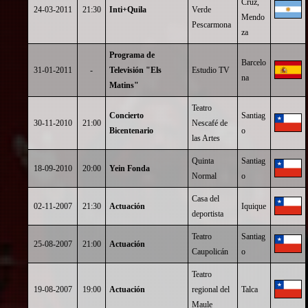
Cruz,
24-03-2011
21:30
Inti+Quila
Verde
Mendo
Pescarmona
za
Programa de
Barcelo
31-01-2011
-
Televisión "Els
Estudio TV
na
Matins"
Teatro
Concierto
Santiag
30-11-2010
21:00
Nescafé de
Bicentenario
o
las Artes
Quinta
Santiag
18-09-2010
20:00
Yein Fonda
Normal
o
Casa del
02-11-2007
21:30
Actuación
Iquique
deportista
Teatro
Santiag
25-08-2007
21:00
Actuación
Caupolicán
o
Teatro
19-08-2007
19:00
Actuación
regional del
Talca
Maule