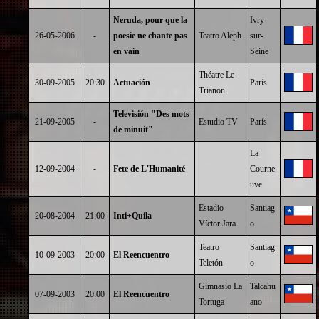
Neruda, pour que la
Ivry-
26-05-2006
-
poesie ne chante pas
Teatro Aleph
sur-
en vain
Seine
Théatre Le
30-09-2005
20:30
Actuación
París
Trianon
Televisión "Des mots
21-09-2005
-
Estudio TV
París
de minuit"
La
12-09-2004
-
Fete de L'Humanité
Courne
uve
Estadio
Santiag
20-08-2004
21:00
Inti+Quila
Víctor Jara
o
Teatro
Santiag
10-09-2003
20:00
El Reencuentro
Teletón
o
Gimnasio La
Talcahu
07-09-2003
20:00
El Reencuentro
Tortuga
ano