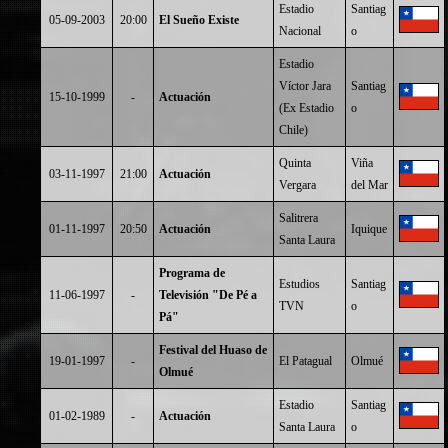
Estadio
Santiag
05-09-2003
20:00
El Sueño Existe
Nacional
o
Estadio
Víctor Jara
Santiag
15-10-1999
-
Actuación
(Ex Estadio
o
Chile)
Quinta
Viña
03-11-1997
21:00
Actuación
Vergara
del Mar
Salitrera
01-11-1997
20:50
Actuación
Iquique
Santa Laura
Programa de
Estudios
Santiag
11-06-1997
-
Televisión "De Pé a
TVN
o
Pá"
Festival del Huaso de
19-01-1997
-
El Patagual
Olmué
Olmué
Estadio
Santiag
01-02-1989
-
Actuación
Santa Laura
o