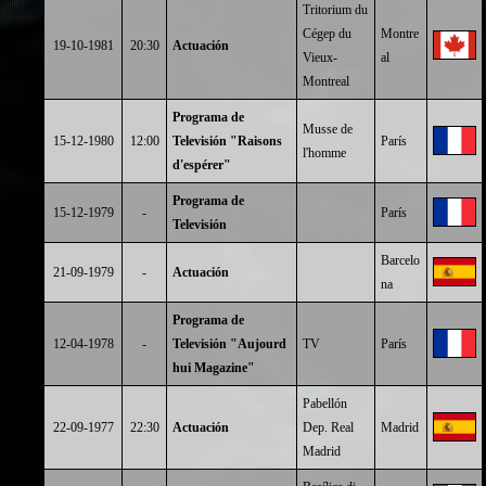
Tritorium du
Cégep du
Montre
19-10-1981
20:30
Actuación
Vieux-
al
Montreal
Programa de
Musse de
15-12-1980
12:00
Televisión "Raisons
París
l'homme
d'espérer"
Programa de
15-12-1979
-
París
Televisión
Barcelo
21-09-1979
-
Actuación
na
Programa de
12-04-1978
-
Televisión "Aujourd
TV
París
hui Magazine"
Pabellón
22-09-1977
22:30
Actuación
Dep. Real
Madrid
Madrid