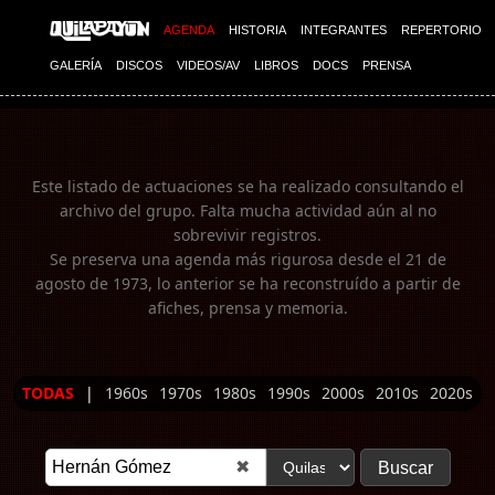
Imagen 01
AGENDA
HISTORIA
INTEGRANTES
REPERTORIO
GALERÍA
DISCOS
VIDEOS/AV
LIBROS
DOCS
PRENSA
Este listado de actuaciones se ha realizado consultando el
archivo del grupo. Falta mucha actividad aún al no
sobrevivir registros.
Se preserva una agenda más rigurosa desde el 21 de
agosto de 1973, lo anterior se ha reconstruído a partir de
afiches, prensa y memoria.
TODAS
|
1960s
1970s
1980s
1990s
2000s
2010s
2020s
✖