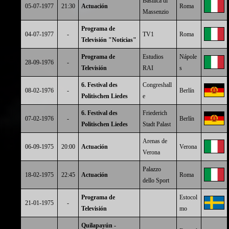
Basílica di
05-07-1977
21:30
Actuación
Roma
Massenzio
Programa de
04-07-1977
-
TV1
Roma
Televisión "Noticias"
Programa de
Estudios
Nápole
28-09-1976
-
Televisión
RAI
s
6. Festival des
Congreshall
08-02-1976
-
Berlín
Politischen Liedes
e
6. Festival des
Friederich
07-02-1976
-
Berlín
Politischen Liedes
Stadt Palast
Arenas de
06-09-1975
20:00
Actuación
Verona
Verona
Palazzo
18-02-1975
22:45
Actuación
Roma
dello Sport
Programa de
Estocol
21-01-1975
-
Televisión
mo
Quilapayún -