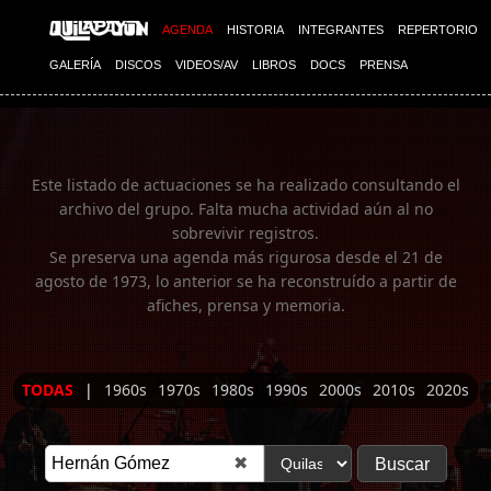
Imagen 01
AGENDA
HISTORIA
INTEGRANTES
REPERTORIO
GALERÍA
DISCOS
VIDEOS/AV
LIBROS
DOCS
PRENSA
Este listado de actuaciones se ha realizado consultando el
archivo del grupo. Falta mucha actividad aún al no
sobrevivir registros.
Se preserva una agenda más rigurosa desde el 21 de
agosto de 1973, lo anterior se ha reconstruído a partir de
afiches, prensa y memoria.
TODAS
|
1960s
1970s
1980s
1990s
2000s
2010s
2020s
✖