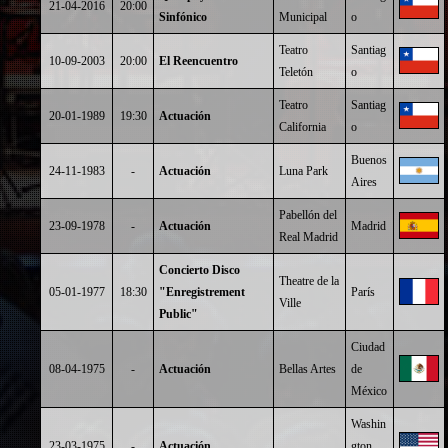
21-04-2016
20:00
Sinfónico
Municipal
o
Teatro
Santiag
10-09-2003
20:00
El Reencuentro
Teletón
o
Teatro
Santiag
20-01-1989
19:30
Actuación
California
o
Buenos
24-11-1983
-
Actuación
Luna Park
Aires
Pabellón del
23-09-1978
-
Actuación
Madrid
Real Madrid
Concierto Disco
Theatre de la
05-01-1977
18:30
"Enregistrement
París
Ville
Public"
Ciudad
08-04-1975
-
Actuación
Bellas Artes
de
México
Washin
23-03-1975
-
Actuación
gton