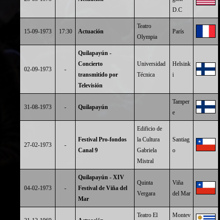
D.C
Teatro
15-09-1973
17:30
Actuación
París
Olympia
Quilapayún -
Concierto
Universidad
Helsink
02-09-1973
-
transmitido por
Técnica
i
Televisión
Tamper
31-08-1973
-
Quilapayún
e
Edificio de
Festival Pro-fondos
la Cultura
Santiag
27-02-1973
-
Canal 9
Gabriela
o
Mistral
Quilapayún - XIV
Quinta
Viña
04-02-1973
-
Festival de Viña del
Vergara
del Mar
Mar
Teatro El
Montev