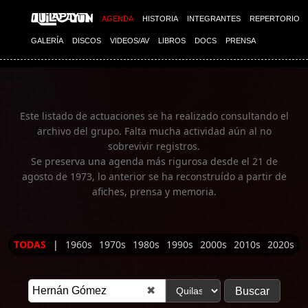
Imagen 01
AGENDA
HISTORIA
INTEGRANTES
REPERTORIO
GALERÍA
DISCOS
VIDEOS/AV
LIBROS
DOCS
PRENSA
Este listado de actuaciones se ha realizado consultando el
archivo del grupo. Falta mucha actividad aún al no
sobrevivir registros.
Se preserva una agenda más rigurosa desde el 21 de
agosto de 1973, lo anterior se ha reconstruído a partir de
afiches, prensa y memoria.
TODAS
|
1960s
1970s
1980s
1990s
2000s
2010s
2020s
✖