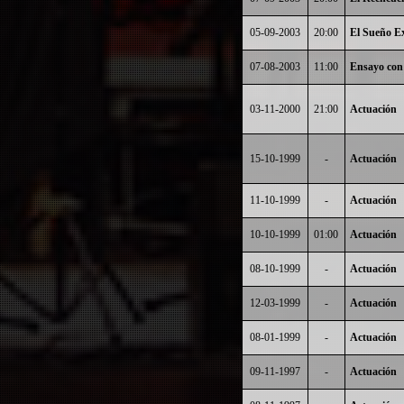
05-09-2003
20:00
El Sueño Ex
07-08-2003
11:00
Ensayo con
03-11-2000
21:00
Actuación
15-10-1999
-
Actuación
11-10-1999
-
Actuación
10-10-1999
01:00
Actuación
08-10-1999
-
Actuación
12-03-1999
-
Actuación
08-01-1999
-
Actuación
09-11-1997
-
Actuación