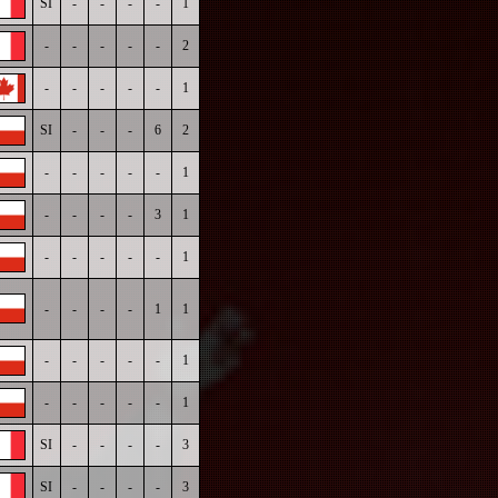
SI
-
-
-
-
1
-
-
-
-
-
2
-
-
-
-
-
1
SI
-
-
-
6
2
-
-
-
-
-
1
-
-
-
-
3
1
-
-
-
-
-
1
-
-
-
-
1
1
-
-
-
-
-
1
-
-
-
-
-
1
SI
-
-
-
-
3
SI
-
-
-
-
3