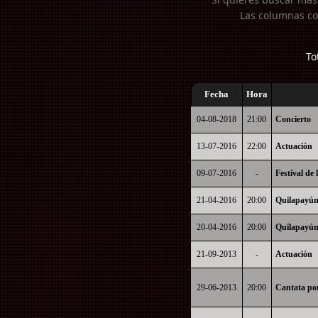
Las columnas co
To
Fecha
Hora
04-08-2018
21:00
Concierto
13-07-2016
22:00
Actuación
09-07-2016
-
Festival de
21-04-2016
20:00
Quilapayún
20-04-2016
20:00
Quilapayún
21-09-2013
-
Actuación
29-06-2013
20:00
Cantata por