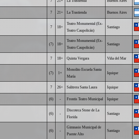
7
21+
La Trastienda
Buenos Aires
7
21+
La Trastienda
Buenos Aires
Teatro Monumental (Ex-
7
18+
Santiago
Teatro Caupolicán)
Teatro Monumental (Ex-
(7)
18+
Santiago
Teatro Caupolicán)
7
18+
Quinta Vergara
Viña del Mar
Monolito Escuela Santa
(7)
1+
Iquique
María
7
26+
Salitrera Santa Laura
Iquique
(6)
-
Frontis Teatro Municipal
Iquique
Discoteca Stone de La
(6)
-
Santiago
Florida
Gimnasio Municipal de
(6)
-
Santiago
Puente Alto