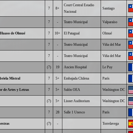
Court Central Estadio
7
8+
Santiago
Nacional
7
-
Teatro Municipal
Valparaíso
l Huaso de Olmué
7
10+
El Patagual
Olmué
7
-
Teatro Municipal
Viña del Mar
7
-
Teatro Municipal
Viña del Mar
(7)
19
Ancien Hospital
Le Puy
riela Mistral
7
5+
Embajada Chilena
París
 de Artes y Letras
7
5+
Salón OEA
Washington DC
(7)
5+
Lisner Auditorium
Washington DC
7
28
Salle 1 Unesco
París
estras
(7)
-
Torrelavega