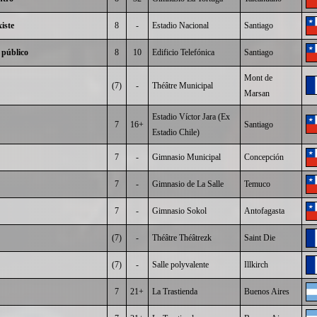
iste
8
-
Estadio Nacional
Santiago
 público
8
10
Edificio Telefónica
Santiago
Mont de
(7)
-
Théâtre Municipal
Marsan
Estadio Víctor Jara (Ex
7
16+
Santiago
Estadio Chile)
7
-
Gimnasio Municipal
Concepción
7
-
Gimnasio de La Salle
Temuco
7
-
Gimnasio Sokol
Antofagasta
(7)
-
Théâtre Théâtrezk
Saint Die
(7)
-
Salle polyvalente
Illkirch
7
21+
La Trastienda
Buenos Aires