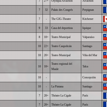
7
27+
Olympia Arcachon
Arcachon
7
32
Palais des Congrés
Perpignan
7
-
The GIG-Theatre
Kitchener
9
33
Casa del deportista
Iquique
8
18+
Teatro Municipal
Valparaíso
10
22+
Teatro Caupolicán
Santiago
10
20+
Teatro Municipal
Viña del Mar
Teatro regional del
10
18+
Talca
Maule
10
-
Concepción
10
-
La Pintana
Santiago
7
28+
Théatre La Cigale
París
7
28+
Théatre La Cigale
París