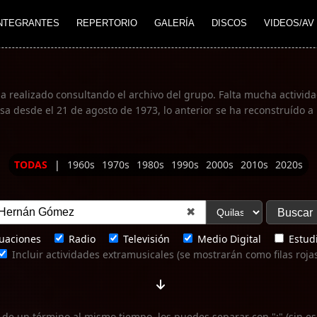
NTEGRANTES
REPERTORIO
GALERÍA
DISCOS
VIDEOS/AV
ha realizado consultando el archivo del grupo. Falta mucha actividad
 desde el 21 de agosto de 1973, lo anterior se ha reconstruído a 
TODAS
|
1960s
1970s
1980s
1990s
2000s
2010s
2020s
✖
uaciones
Radio
Televisión
Medio Digital
Estudi
Incluir actividades extramusicales (se mostrarán como filas roja
 de un término al mismo tiempo, los puedes separar con ";" (sin es