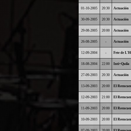
01-10-2005
20:30
Actuación
30-09-2005
20:30
Actuación
29-08-2005
20:00
Actuación
26-08-2005
-
Actuación
12-09-2004
-
Fete de L'
18-08-2004
22:00
Inti+Quila
27-09-2003
20:30
Actuación
13-09-2003
20:00
El Reencue
12-09-2003
21:00
El Reencue
11-09-2003
20:00
El Reencue
10-09-2003
20:00
El Reencue
07-09-2003
20:00
El Reencue