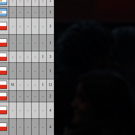
-
-
-
-
-
1
-
-
-
-
-
1
-
-
-
-
-
3
-
-
-
-
-
1
-
-
-
-
1
3
-
-
-
-
-
1
SI
-
-
-
1
12
-
-
-
-
-
2
-
-
-
-
-
4
-
-
-
-
-
4