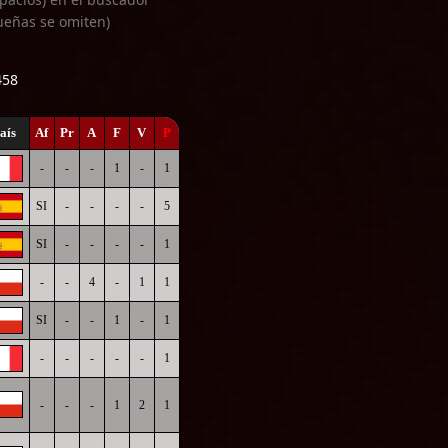
ueñas se omiten)
458
aís
Af
Pr
A
F
V
P
-
-
-
1
-
1
SI
-
-
-
-
5
SI
-
-
-
-
1
-
-
4
-
1
1
SI
-
-
1
-
1
-
-
-
-
-
1
-
-
-
1
2
1