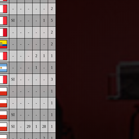
-
-
-
-
-
2
SI
-
-
-
1
5
-
-
-
-
-
2
-
-
-
-
-
2
-
-
-
2
1
1
-
-
-
1
-
1
SI
-
-
-
-
3
-
-
-
-
-
1
-
-
-
-
-
1
SI
-
-
-
-
1
SI
-
29
1
28
1
-
-
-
-
2
1