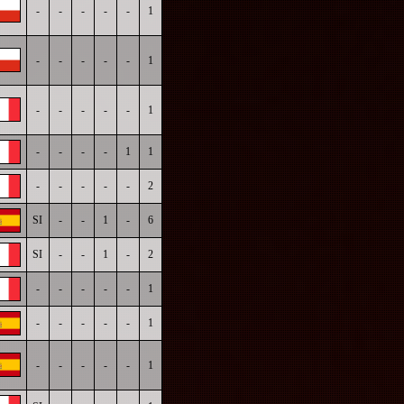
-
-
-
-
-
1
-
-
-
-
-
1
-
-
-
-
-
1
-
-
-
-
1
1
-
-
-
-
-
2
SI
-
-
1
-
6
SI
-
-
1
-
2
-
-
-
-
-
1
-
-
-
-
-
1
-
-
-
-
-
1