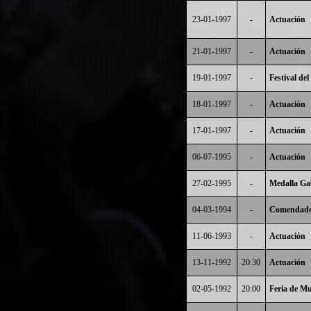
23-01-1997
-
Actuación
21-01-1997
-
Actuación
19-01-1997
-
Festival de
18-01-1997
-
Actuación
17-01-1997
-
Actuación
06-07-1995
-
Actuación
27-02-1995
-
Medalla Gab
04-03-1994
-
Comendador
11-06-1993
-
Actuación
13-11-1992
20:30
Actuación
02-05-1992
20:00
Feria de Mu