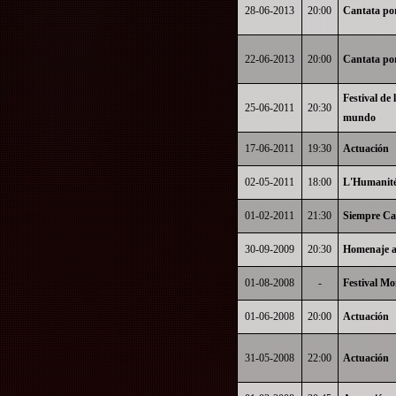
28-06-2013
20:00
Cantata por
22-06-2013
20:00
Cantata por
Festival de
25-06-2011
20:30
mundo
17-06-2011
19:30
Actuación
02-05-2011
18:00
L'Humanit
01-02-2011
21:30
Siempre Can
30-09-2009
20:30
Homenaje a
01-08-2008
-
Festival Mo
01-06-2008
20:00
Actuación
31-05-2008
22:00
Actuación