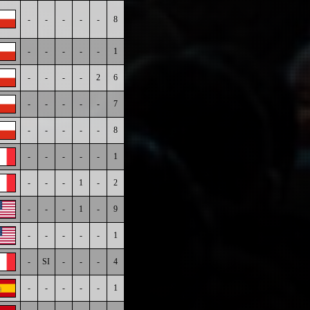
-
-
-
-
-
8
-
-
-
-
-
1
-
-
-
-
2
6
-
-
-
-
-
7
-
-
-
-
-
8
-
-
-
-
-
1
-
-
-
1
-
2
-
-
-
1
-
9
-
-
-
-
-
1
-
SI
-
-
-
4
-
-
-
-
-
1