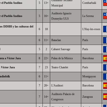
Gimnasio Techado
 el Pueblo Andino
5
13+
Combarbalá
Municipal
Auditorio Ignacio
 el Pueblo Andino
5
16+
La Serena
Domeyko ULS
 los DDHH y las culturas del
6
18
L'Hay-les-roses
6
11+
Bataclan
París
é
5
2
Cabaret Sauvage
París
ta a Víctor Jara
8
22+
Palau de la Música
Barcelona
 Víctor Jara
7
23
Teatro Chatelet
París
ndiofolk
6
11+
Montguyon
7
28+
L'Auditori
Barcelona
Auditorio Palacio de
7
14+
Zaragoza
Congresos