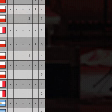
-
-
-
-
1
7
-
-
-
2
-
1
-
-
-
-
-
1
-
-
-
-
1
5
-
-
-
1
-
4
-
-
-
-
-
2
-
-
-
-
-
3
-
-
-
-
-
1
-
-
-
-
-
2
-
-
-
-
-
1