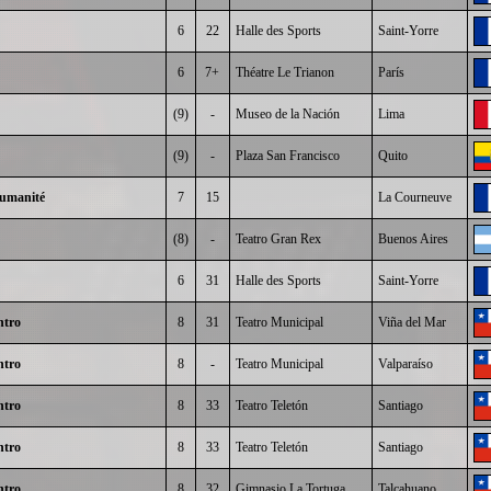
6
22
Halle des Sports
Saint-Yorre
6
7+
Théatre Le Trianon
París
(9)
-
Museo de la Nación
Lima
(9)
-
Plaza San Francisco
Quito
Humanité
7
15
La Courneuve
(8)
-
Teatro Gran Rex
Buenos Aires
6
31
Halle des Sports
Saint-Yorre
ntro
8
31
Teatro Municipal
Viña del Mar
ntro
8
-
Teatro Municipal
Valparaíso
ntro
8
33
Teatro Teletón
Santiago
ntro
8
33
Teatro Teletón
Santiago
ntro
8
32
Gimnasio La Tortuga
Talcahuano