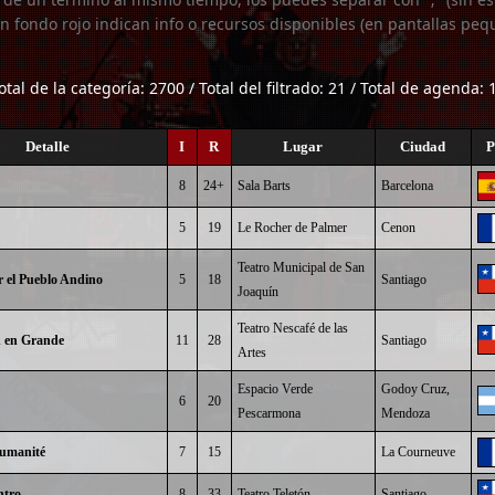
n fondo rojo indican info o recursos disponibles (en pantallas peq
otal de la categoría: 2700 / Total del filtrado: 21 / Total de agenda: 
Detalle
I
R
Lugar
Ciudad
P
8
24+
Sala Barts
Barcelona
5
19
Le Rocher de Palmer
Cenon
Teatro Municipal de San
 el Pueblo Andino
5
18
Santiago
Joaquín
Teatro Nescafé de las
 en Grande
11
28
Santiago
Artes
Espacio Verde
Godoy Cruz,
6
20
Pescarmona
Mendoza
Humanité
7
15
La Courneuve
ntro
8
33
Teatro Teletón
Santiago