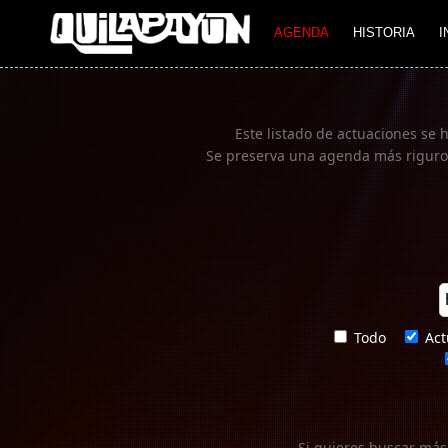
Imagen 01
AGENDA
HISTORIA
I
Este listado de actuaciones se 
Se preserva una agenda más rigurosa
Todo
Act
Si quieres buscar más