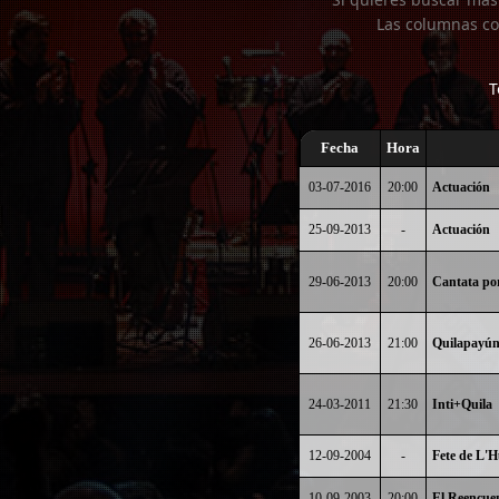
Las columnas co
T
Fecha
Hora
03-07-2016
20:00
Actuación
25-09-2013
-
Actuación
29-06-2013
20:00
Cantata por
26-06-2013
21:00
Quilapayún
24-03-2011
21:30
Inti+Quila
12-09-2004
-
Fete de L'
10-09-2003
20:00
El Reencue