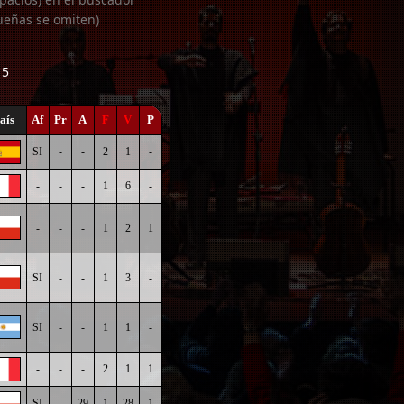
ueñas se omiten)
15
aís
Af
Pr
A
F
V
P
SI
-
-
2
1
-
-
-
-
1
6
-
-
-
-
1
2
1
SI
-
-
1
3
-
SI
-
-
1
1
-
-
-
-
2
1
1
SI
-
29
1
28
1