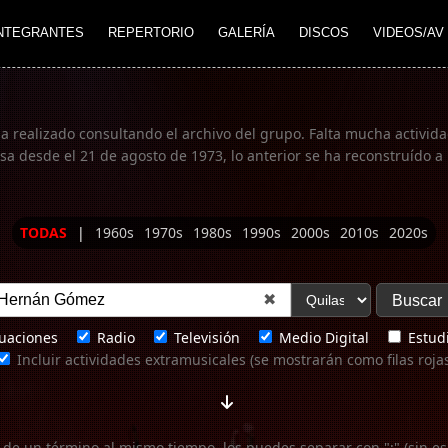
NTEGRANTES
REPERTORIO
GALERÍA
DISCOS
VIDEOS/AV
ha realizado consultando el archivo del grupo. Falta mucha actividad
 desde el 21 de agosto de 1973, lo anterior se ha reconstruído a 
TODAS
|
1960s
1970s
1980s
1990s
2000s
2010s
2020s
✖
uaciones
Radio
Televisión
Medio Digital
Estudi
Incluir actividades extramusicales (se mostrarán como filas roja
 de un término al mismo tiempo, los puedes separar con ";" (sin es