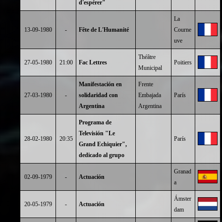
d'espérer"
La
13-09-1980
-
Fête de L'Humanité
Courne
uve
Théâtre
27-05-1980
21:00
Fac Lettres
Poitiers
Municipal
Manifestación en
Frente
27-03-1980
-
solidaridad con
Embajada
París
Argentina
Argentina
Programa de
Televisión "Le
28-02-1980
20:35
París
Grand Echiquier",
dedicado al grupo
Granad
02-09-1979
-
Actuación
a
Ámster
20-05-1979
-
Actuación
dam