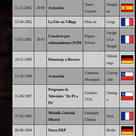
Teatro
Pamplo
15-11-2002
20:00
Actuación
Gayarre
na
15-09-2002
-
La Fête au Village
Plein air
Cergy
Savign
Concierto por
Espace
15-02-2002
20:45
y-Le-
relanzamientos DOM
Prévert
Temple
Oldenb
19-11-2000
-
Homenaje a Becerra
urgo
Gimnasio
Concep
11-10-1999
-
Actuación
Municipal
ción
Programa de
Estudios
Santiag
11-06-1997
-
Televisión "De Pé a
TVN
o
Pá"
Medalla Gabriela
Embajada
27-02-1995
-
París
Mistral
Chilena
09-06-1994
-
Fiesta DKP
Berlín