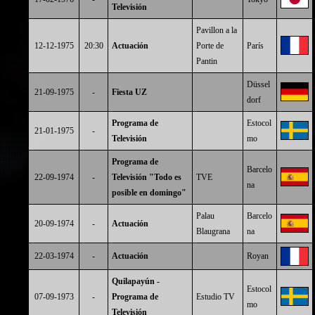
Televisión
Pavillon a la
12-12-1975
20:30
Actuación
Porte de
París
Pantin
Düssel
21-09-1975
-
Fiesta UZ
dorf
Programa de
Estocol
21-01-1975
-
Televisión
mo
Programa de
Barcelo
22-09-1974
-
Televisión "Todo es
TVE
na
posible en domingo"
Palau
Barcelo
20-09-1974
-
Actuación
Blaugrana
na
22-03-1974
-
Actuación
Royan
Quilapayún -
Estocol
07-09-1973
-
Programa de
Estudio TV
mo
Televisión