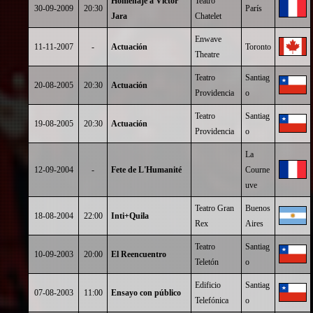
Homenaje a Víctor
Teatro
30-09-2009
20:30
París
Jara
Chatelet
Enwave
11-11-2007
-
Actuación
Toronto
Theatre
Teatro
Santiag
20-08-2005
20:30
Actuación
Providencia
o
Teatro
Santiag
19-08-2005
20:30
Actuación
Providencia
o
La
12-09-2004
-
Fete de L'Humanité
Courne
uve
Teatro Gran
Buenos
18-08-2004
22:00
Inti+Quila
Rex
Aires
Teatro
Santiag
10-09-2003
20:00
El Reencuentro
Teletón
o
Edificio
Santiag
07-08-2003
11:00
Ensayo con público
Telefónica
o