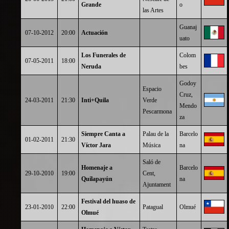
Grande
o
las Artes
Guanaj
07-10-2012
20:00
Actuación
uato
Los Funerales de
Colom
07-05-2011
18:00
Neruda
bes
Godoy
Espacio
Cruz,
24-03-2011
21:30
Inti+Quila
Verde
Mendo
Pescarmona
za
Siempre Canta a
Palau de la
Barcelo
01-02-2011
21:30
Víctor Jara
Música
na
Saló de
Homenaje a
Barcelo
29-10-2010
19:00
Cent,
Quilapayún
na
Ajuntament
Festival del huaso de
23-01-2010
22:00
Patagual
Olmué
Olmué