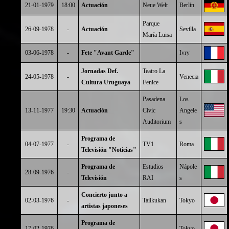
21-01-1979
18:00
Actuación
Neue Welt
Berlín
Parque
26-09-1978
-
Actuación
Sevilla
María Luisa
03-06-1978
-
Fete "Avant Garde"
Ivry
Jornadas Def.
Teatro La
24-05-1978
-
Venecia
Cultura Uruguaya
Fenice
Pasadena
Los
13-11-1977
19:30
Actuación
Civic
Angele
Auditorium
s
Programa de
04-07-1977
-
TV1
Roma
Televisión "Noticias"
Programa de
Estudios
Nápole
28-09-1976
-
Televisión
RAI
s
Concierto junto a
02-03-1976
-
Taiikukan
Tokyo
artistas japoneses
Programa de
17-02-1976
-
Tokyo