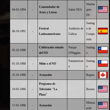
Washin
Comendador de
04-03-1994
-
Salón OEA
gton
Artes y Letras
DC
Santiag
Festival
Auditorio de
o de
08-10-1991
-
Latinoamericano
Galicia
Compo
stela
Celebración triunfo
Parque
Santiag
05-10-1988
-
del NO
O'Higgins
o
Panamerican
Santiag
01-10-1988
-
Mitin x el NO
a
o
25-10-1986
-
Actuación
Regina
Programa de
19-05-1986
-
Televisión "La
Boston
Plaza"
Minnea
17-05-1986
-
Actuación
polis