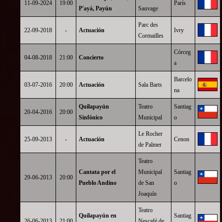
11-09-2024
19:00
París
P'ayá, Payún
Sauvage
Parc des
22-09-2018
-
Actuación
Ivry
Cormailles
Córceg
04-08-2018
21:00
Concierto
a
Barcelo
03-07-2016
20:00
Actuación
Sala Barts
na
Quilapayún
Teatro
Santiag
20-04-2016
20:00
Sinfónico
Municipal
o
Le Rocher
25-09-2013
-
Actuación
Cenon
de Palmer
Teatro
Cantata por el
Municipal
Santiag
29-06-2013
20:00
Pueblo Andino
de San
o
Joaquín
Teatro
Quilapayún en
Santiag
26-06-2013
21:00
Nescafé de