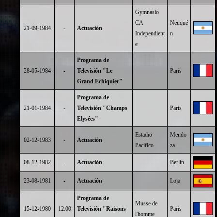
Gymnasio
CA
Neuqué
21-09-1984
-
Actuación
Independient
n
e
Programa de
28-05-1984
-
Televisión "Le
París
Grand Echiquier"
Programa de
21-01-1984
-
Televisión "Champs
París
Elysées"
Estadio
Mendo
02-12-1983
-
Actuación
Pacífico
za
08-12-1982
-
Actuación
Berlín
23-08-1981
-
Actuación
Loja
Programa de
Musse de
15-12-1980
12:00
Televisión "Raisons
París
l'homme