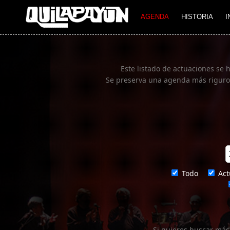
Imagen 01
AGENDA
HISTORIA
I
Este listado de actuaciones se 
Se preserva una agenda más rigurosa
Todo
Act
Si quieres buscar más