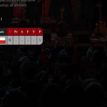
ueñas se omiten)
 1
aís
Af
Pr
A
F
V
P
SI
-
-
-
-
5