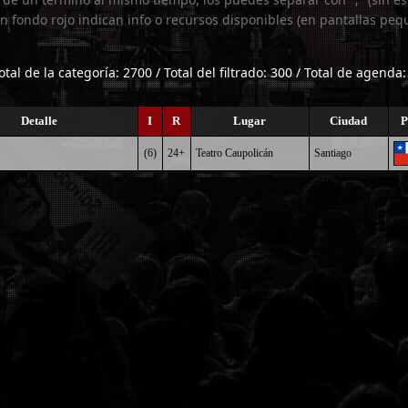
n fondo rojo indican info o recursos disponibles (en pantallas peq
otal de la categoría: 2700 / Total del filtrado: 300 / Total de agenda:
Detalle
I
R
Lugar
Ciudad
P
(6)
24+
Teatro Caupolicán
Santiago