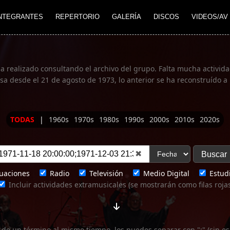
NTEGRANTES
REPERTORIO
GALERÍA
DISCOS
VIDEOS/AV
ha realizado consultando el archivo del grupo. Falta mucha actividad
 desde el 21 de agosto de 1973, lo anterior se ha reconstruído a 
TODAS
|
1960s
1970s
1980s
1990s
2000s
2010s
2020s
✖
uaciones
Radio
Televisión
Medio Digital
Estudi
Incluir actividades extramusicales (se mostrarán como filas roja
 de un término al mismo tiempo, los puedes separar con ";" (sin es