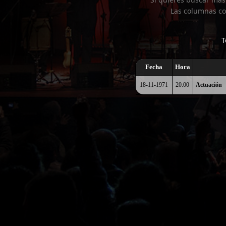
Las columnas co
T
Fecha
Hora
18-11-1971
20:00
Actuación