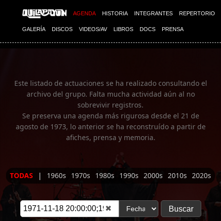
Imagen 01
AGENDA
HISTORIA
INTEGRANTES
REPERTORIO
GALERÍA
DISCOS
VIDEOS/AV
LIBROS
DOCS
PRENSA
Este listado de actuaciones se ha realizado consultando el
archivo del grupo. Falta mucha actividad aún al no
sobrevivir registros.
Se preserva una agenda más rigurosa desde el 21 de
agosto de 1973, lo anterior se ha reconstruído a partir de
afiches, prensa y memoria.
TODAS
|
1960s
1970s
1980s
1990s
2000s
2010s
2020s
✖