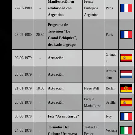
Manifestación en
Frente
27-03-1980
-
solidaridad con
Embajada
París
Argentina
Argentina
Programa de
Televisión "Le
28-02-1980
20:35
París
Grand Echiquier",
dedicado al grupo
Granad
02-09-1979
-
Actuación
a
Ámster
20-05-1979
-
Actuación
dam
21-01-1979
18:00
Actuación
Neue Welt
Berlín
Parque
26-09-1978
-
Actuación
Sevilla
María Luisa
03-06-1978
-
Fete "Avant Garde"
Ivry
Jornadas Def.
Teatro La
24-05-1978
-
Venecia
Cultura Uruguaya
Fenice