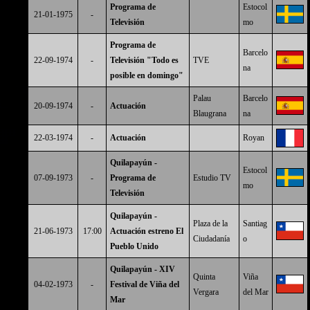
Programa de
Estocol
21-01-1975
-
Televisión
mo
Programa de
Barcelo
22-09-1974
-
Televisión "Todo es
TVE
na
posible en domingo"
Palau
Barcelo
20-09-1974
-
Actuación
Blaugrana
na
22-03-1974
-
Actuación
Royan
Quilapayún -
Estocol
07-09-1973
-
Programa de
Estudio TV
mo
Televisión
Quilapayún -
Plaza de la
Santiag
21-06-1973
17:00
Actuación estreno El
Ciudadanía
o
Pueblo Unido
Quilapayún - XIV
Quinta
Viña
04-02-1973
-
Festival de Viña del
Vergara
del Mar
Mar