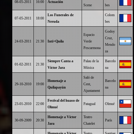
08-05-2011
16:00
Actuación
Scene
bes
Los Funerales de
Colom
07-05-2011
18:00
Neruda
bes
Godoy
Espacio
Cruz,
24-03-2011
21:30
Inti+Quila
Verde
Mendo
Pescarmona
za
Siempre Canta a
Palau de la
Barcelo
01-02-2011
21:30
Víctor Jara
Música
na
Saló de
Homenaje a
Barcelo
29-10-2010
19:00
Cent,
Quilapayún
na
Ajuntament
Festival del huaso de
23-01-2010
22:00
Patagual
Olmué
Olmué
Homenaje a Víctor
Teatro
30-09-2009
20:30
París
Jara
Chatelet
Homenaje a Víctor
Teatro
Santiag