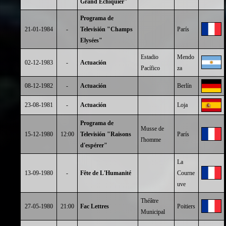
Grand Echiquier"
Programa de
21-01-1984
-
Televisión "Champs
París
Elysées"
Estadio
Mendo
02-12-1983
-
Actuación
Pacífico
za
08-12-1982
-
Actuación
Berlín
23-08-1981
-
Actuación
Loja
Programa de
Musse de
15-12-1980
12:00
Televisión "Raisons
París
l'homme
d'espérer"
La
13-09-1980
-
Fête de L'Humanité
Courne
uve
Théâtre
27-05-1980
21:00
Fac Lettres
Poitiers
Municipal