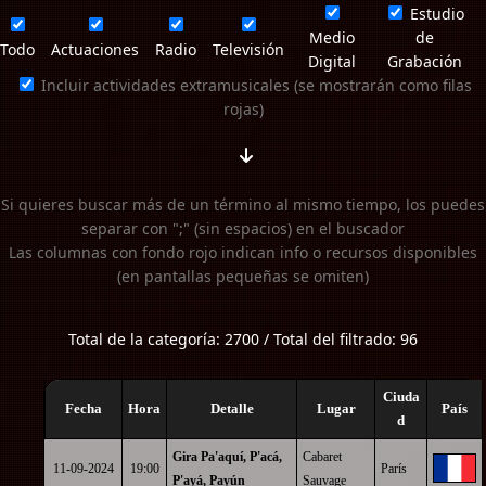
Estudio
Medio
de
Todo
Actuaciones
Radio
Televisión
Digital
Grabación
Incluir actividades extramusicales (se mostrarán como filas
rojas)
Si quieres buscar más de un término al mismo tiempo, los puedes
separar con ";" (sin espacios) en el buscador
Las columnas con fondo rojo indican info o recursos disponibles
(en pantallas pequeñas se omiten)
Total de la categoría: 2700 / Total del filtrado: 96
Ciuda
Fecha
Hora
Detalle
Lugar
País
d
Gira Pa'aquí, P'acá,
Cabaret
11-09-2024
19:00
París
P'ayá, Payún
Sauvage