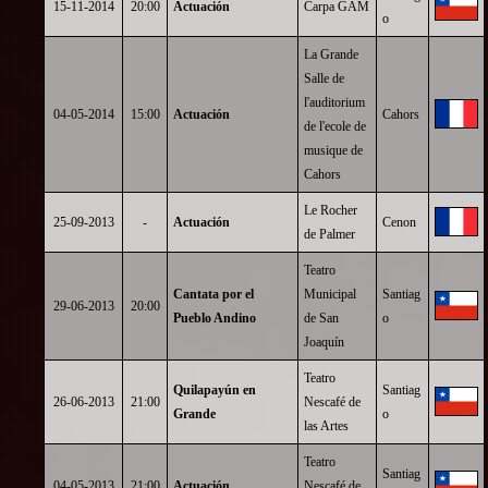
15-11-2014
20:00
Actuación
Carpa GAM
o
La Grande
Salle de
l'auditorium
04-05-2014
15:00
Actuación
Cahors
de l'ecole de
musique de
Cahors
Le Rocher
25-09-2013
-
Actuación
Cenon
de Palmer
Teatro
Cantata por el
Municipal
Santiag
29-06-2013
20:00
Pueblo Andino
de San
o
Joaquín
Teatro
Quilapayún en
Santiag
26-06-2013
21:00
Nescafé de
Grande
o
las Artes
Teatro
Santiag
04-05-2013
21:00
Actuación
Nescafé de