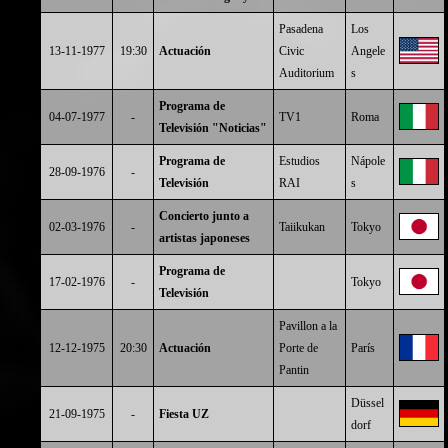
Pasadena
Los
13-11-1977
19:30
Actuación
Civic
Angele
Auditorium
s
Programa de
04-07-1977
-
TV1
Roma
Televisión "Noticias"
Programa de
Estudios
Nápole
28-09-1976
-
Televisión
RAI
s
Concierto junto a
02-03-1976
-
Taiikukan
Tokyo
artistas japoneses
Programa de
17-02-1976
-
Tokyo
Televisión
Pavillon a la
12-12-1975
20:30
Actuación
Porte de
París
Pantin
Düssel
21-09-1975
-
Fiesta UZ
dorf