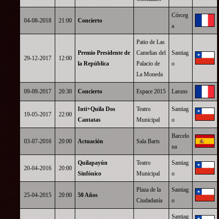
Córceg
04-08-2018
21:00
Concierto
a
Patio de Las
Premio Presidente de
Camelias del
Santiag
29-12-2017
12:00
la República
Palacio de
o
La Moneda
09-09-2017
20:30
Concierto
Espace 2015
Laruns
Inti+Quila Dos
Teatro
Santiag
19-05-2017
22:00
Cantatas
Municipal
o
Barcelo
03-07-2016
20:00
Actuación
Sala Barts
na
Quilapayún
Teatro
Santiag
20-04-2016
20:00
Sinfónico
Municipal
o
Plaza de la
Santiag
25-04-2015
20:00
50 Años
Ciudadanía
o
Santiag