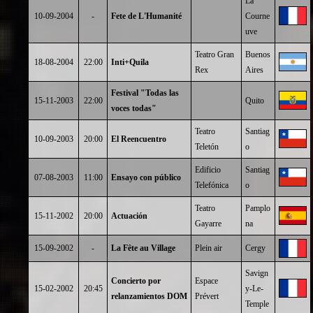
La
10-09-2004
-
Fete de L'Humanité
Courne
uve
Teatro Gran
Buenos
18-08-2004
22:00
Inti+Quila
Rex
Aires
Festival "Todas las
15-11-2003
22:00
Quito
voces todas"
Teatro
Santiag
10-09-2003
20:00
El Reencuentro
Teletón
o
Edificio
Santiag
07-08-2003
11:00
Ensayo con público
Telefónica
o
Teatro
Pamplo
15-11-2002
20:00
Actuación
Gayarre
na
15-09-2002
-
La Fête au Village
Plein air
Cergy
Savign
Concierto por
Espace
15-02-2002
20:45
y-Le-
relanzamientos DOM
Prévert
Temple