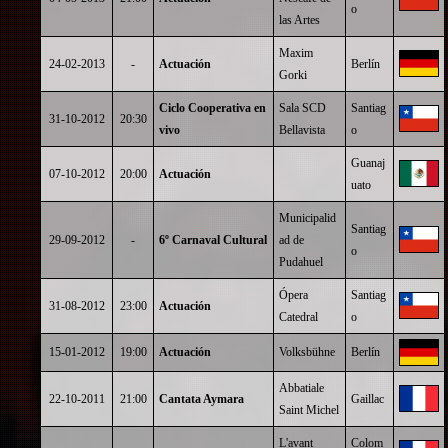
o
las Artes
Maxim
24-02-2013
-
Actuación
Berlín
Gorki
Ciclo Cooperativa en
Sala SCD
Santiag
31-10-2012
20:30
vivo
Bellavista
o
Guanaj
07-10-2012
20:00
Actuación
uato
Municipalid
Santiag
29-09-2012
-
6º Carnaval Cultural
ad de
o
Pudahuel
Ópera
Santiag
31-08-2012
23:00
Actuación
Catedral
o
15-01-2012
19:00
Actuación
Volksbühne
Berlín
Abbatiale
22-10-2011
21:00
Cantata Aymara
Gaillac
Saint Michel
L'avant
Colom