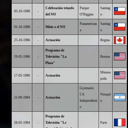
Celebración triunfo
Parque
Santiag
05-10-1988
-
del NO
O'Higgins
o
Panamerican
Santiag
01-10-1988
-
Mitin x el NO
a
o
25-10-1986
-
Actuación
Regina
Programa de
19-05-1986
-
Televisión "La
Boston
Plaza"
Minnea
17-05-1986
-
Actuación
polis
Gymnasio
CA
Neuqué
21-09-1984
-
Actuación
Independient
n
e
Programa de
28-05-1984
-
Televisión "Le
París