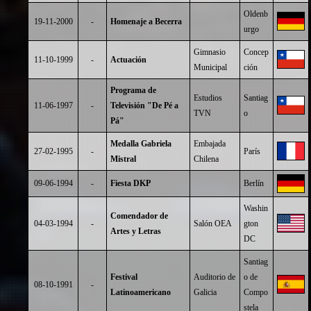
Oldenb
19-11-2000
-
Homenaje a Becerra
urgo
Gimnasio
Concep
11-10-1999
-
Actuación
Municipal
ción
Programa de
Estudios
Santiag
11-06-1997
-
Televisión "De Pé a
TVN
o
Pá"
Medalla Gabriela
Embajada
27-02-1995
-
París
Mistral
Chilena
09-06-1994
-
Fiesta DKP
Berlín
Washin
Comendador de
04-03-1994
-
Salón OEA
gton
Artes y Letras
DC
Santiag
Festival
Auditorio de
o de
08-10-1991
-
Latinoamericano
Galicia
Compo
stela