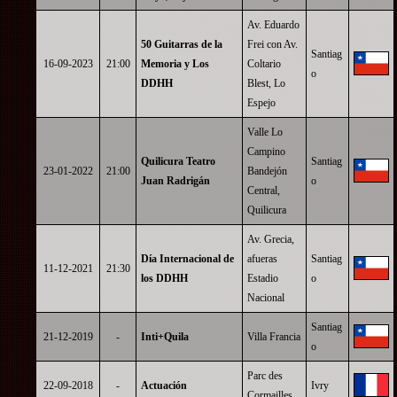
Av. Eduardo
50 Guitarras de la
Frei con Av.
Santiag
16-09-2023
21:00
Memoria y Los
Coltario
o
DDHH
Blest, Lo
Espejo
Valle Lo
Campino
Quilicura Teatro
Santiag
23-01-2022
21:00
Bandejón
Juan Radrigán
o
Central,
Quilicura
Av. Grecia,
Día Internacional de
afueras
Santiag
11-12-2021
21:30
los DDHH
Estadio
o
Nacional
Santiag
21-12-2019
-
Inti+Quila
Villa Francia
o
Parc des
22-09-2018
-
Actuación
Ivry
Cormailles