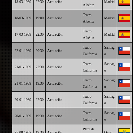
18-03-1989
22:30
Actuación
Madrid
Albéniz
Teatro
18-03-1989
19:00
Actuación
Madrid
Albéniz
Teatro
17-03-1989
22:30
Actuación
Madrid
Albéniz
Teatro
Santiag
22-01-1989
20:30
Actuación
California
o
Teatro
Santiag
21-01-1989
22:30
Actuación
California
o
Teatro
Santiag
21-01-1989
19:30
Actuación
California
o
Teatro
Santiag
20-01-1989
22:30
Actuación
California
o
Teatro
Santiag
20-01-1989
19:30
Actuación
California
o
Plaza de
25-09-1987
19:30
Actuación
Quito