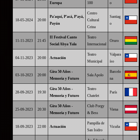
Europa
100
o
Centro
Pa'aquí, P'acá, P'ayá,
Santiag
18-05-2024
20:00
Cultural
Payún
o
Ceina
II Festival Canto
Teatro
11-11-2023
21:45
Oruro
Social Abya Yala
Internacional
Teatro
Valpara
04-11-2023
20:00
Actuación
Municipal
íso
Gira 50 Años -
Barcelo
03-10-2023
20:00
Sala Apolo
Memoria y Futuro
na
Gira 50 Años -
Teatro
28-09-2023
19:30
París
Memoria y Futuro
Chatelet
Gira 50 Años -
Club Porgy
25-09-2023
20:30
Viena
Memoria y Futuro
& Bess
Pampilla de
18-09-2023
22:00
Actuación
Vicuña
San Isidro