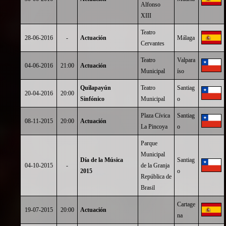
Alfonso
XIII
Teatro
28-06-2016
-
Actuación
Málaga
Cervantes
Teatro
Valpara
04-06-2016
21:00
Actuación
Municipal
íso
Quilapayún
Teatro
Santiag
20-04-2016
20:00
Sinfónico
Municipal
o
Plaza Cívica
Santiag
08-11-2015
20:00
Actuación
La Pincoya
o
Parque
Municipal
Día de la Música
Santiag
04-10-2015
-
de la Granja
2015
o
República de
Brasil
Cartage
19-07-2015
20:00
Actuación
na