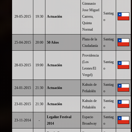
Gimnasio
Jose Miguel
Santiag
29-05-2015
19:30
Actuación
Carrera,
o
Quinta
Normal
Plaza de la
Santiag
25-04-2015
20:00
50 Años
Ciudadanía
o
Providencia
(Los
Santiag
28-03-2015
19:00
Actuación
Leones/El
o
Vergel)
Kahuín de
Santiag
24-01-2015
21:30
Actuación
Peñalolén
o
Kahuín de
Santiag
23-01-2015
21:30
Actuación
Peñalolén
o
Legalize Festival
Espacio
Santiag
23-11-2014
-
2014
Broadway
o