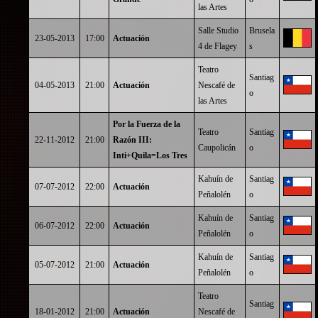
las Artes
Salle Studio
Brusela
23-05-2013
17:00
Actuación
4 de Flagey
s
Teatro
Santiag
04-05-2013
21:00
Actuación
Nescafé de
o
las Artes
Por la Fuerza de la
Teatro
Santiag
22-11-2012
21:00
Razón III:
Caupolicán
o
Inti+Quila=Los Tres
Kahuín de
Santiag
07-07-2012
22:00
Actuación
Peñalolén
o
Kahuín de
Santiag
06-07-2012
22:00
Actuación
Peñalolén
o
Kahuín de
Santiag
05-07-2012
21:00
Actuación
Peñalolén
o
Teatro
Santiag
18-01-2012
21:00
Actuación
Nescafé de