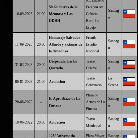
Av. Eduardo
50 Guitarras de la
Frei con Av.
Santiag
16-09-2023
21:00
Memoria y Los
Coltario
o
DDHH
Blest, Lo
Espejo
Homenaje Salvador
Frontis
Santiag
11-09-2023
20:00
Allende y víctimas de
Estadio
o
la dictadura
Nacional
Despedida Carlos
Teatro
Santiag
31-03-2023
20:00
Quezada
Oriente
o
Teatro
La
06-01-2023
21:00
Actuación
Centenario
Serena
Plaza de
El Apruebazo de La
Santiag
20-08-2022
-
Armas de La
Pintana
o
Pintana
Teatro
Santiag
18-06-2022
20:00
Actuación
Municipal
o
128º Aniversario
Plaza Mayor
Santiag