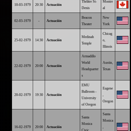
Théâtre St-
Montre
10-03-1979
20:30
Actuación
Denis
al
Beacon
New
02-03-1979
-
Actuación
Theater
York
Chicag
Medinah
25-02-1979
14:30
Actuación
o,
Temple
Illinois
Armadillo
World
Austin,
22-02-1979
20:00
Actuación
Headquarter
Texas
s
EMU
Eugene
Ballroom -
20-02-1979
19:30
Actuación
,
University
Oregon
of Oregon
Santa
Santa
Monica
Monica
16-02-1979
20:00
Actuación
,
Civic