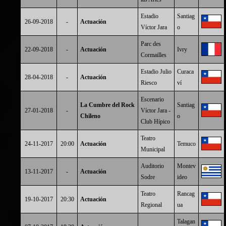
Estadio
Santiag
26-09-2018
-
Actuación
Víctor Jara
o
Parc des
22-09-2018
-
Actuación
Ivry
Cormailles
Estadio Julio
Curaca
28-04-2018
-
Actuación
Riesco
ví
Escenario
La Cumbre del Rock
Santiag
27-01-2018
-
Víctor Jara -
Chileno
o
Club Hípico
Teatro
24-11-2017
20:00
Actuación
Temuco
Municipal
Auditorio
Montev
13-11-2017
-
Actuación
Sodre
ideo
Teatro
Rancag
19-10-2017
20:30
Actuación
Regional
ua
Talagan