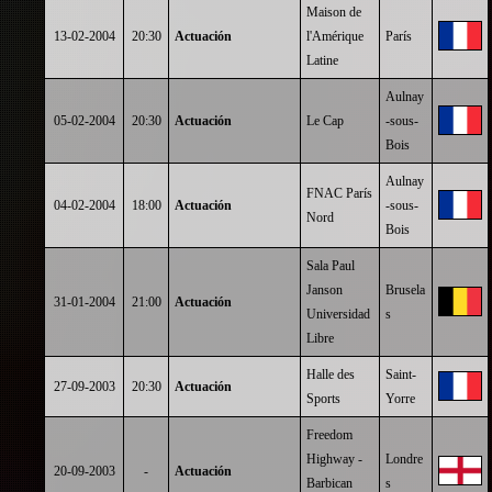
Maison de
13-02-2004
20:30
Actuación
l'Amérique
París
Latine
Aulnay
05-02-2004
20:30
Actuación
Le Cap
-sous-
Bois
Aulnay
FNAC París
04-02-2004
18:00
Actuación
-sous-
Nord
Bois
Sala Paul
Janson
Brusela
31-01-2004
21:00
Actuación
Universidad
s
Libre
Halle des
Saint-
27-09-2003
20:30
Actuación
Sports
Yorre
Freedom
Highway -
Londre
20-09-2003
-
Actuación
Barbican
s