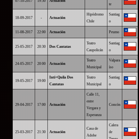
07-10-2017
19:30
Actuación
te
Hipódromo
Santiag
18-09-2017
-
Actuación
Chile
o
11-08-2017
22:00
Actuación
Peumo
Teatro
Santiag
25-05-2017
20:30
Dos Cantatas
Caupolicán
o
Teatro
Valpara
24-05-2017
20:00
Actuación
Municipal
íso
Inti+Quila Dos
Teatro
Santiag
19-05-2017
19:00
Cantatas
Municipal
o
Calle 11,
entre
29-04-2017
17:00
Actuación
Concón
Vergara y
Esperanza
Calera
Casa de
25-03-2017
21:30
Actuación
de
Adobe
Tango