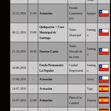
Frontis
22-12-2016
21:00
Actuación
Cementerio
Iquique
Nº1
Quilapayún + Coro
Teatro
Santiag
08-12-2016
19:00
Municipal de
Municipal
o
Santiago
Teatro
Santiag
21-10-2016
20:30
Nuestro Canto
Nescafé de
o
las Artes
Fonda Permanente
Ciudad
Santiag
18-09-2016
-
La Popular
Empresarial
o
27-08-2016
-
Actuación
Arica
14-07-2016
-
Actuación
Vigo
Plaza de la
13-07-2016
22:00
Actuación
Zamora
Catedral