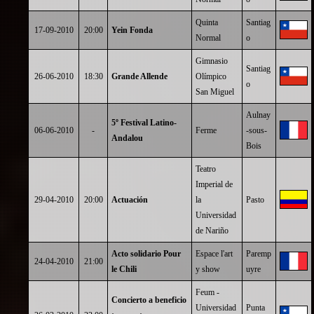
Quinta
Santiag
17-09-2010
20:00
Yein Fonda
Normal
o
Gimnasio
Santiag
26-06-2010
18:30
Grande Allende
Olímpico
o
San Miguel
Aulnay
5º Festival Latino-
06-06-2010
-
Ferme
-sous-
Andalou
Bois
Teatro
Imperial de
29-04-2010
20:00
Actuación
la
Pasto
Universidad
de Nariño
Acto solidario Pour
Espace l'art
Paremp
24-04-2010
21:00
le Chili
y show
uyre
Feum -
Concierto a beneficio
Universidad
Punta