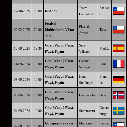
Teatro
Santiag
17-10-2025
20:00
60 Años
Caupolicán
o
Festival
Plaza de
02-02-2025
22:00
Multicultural Víctor
Taltal
Armas
Jara
Gira Pa'aquí, P'acá,
Sala
15-09-2024
19:30
Madrid
P'ayá, Payún
Villanos
Gira Pa'aquí, P'acá,
Cabaret
11-09-2024
19:00
París
P'ayá, Payún
Sauvage
Gira Pa'aquí, P'acá,
Haus
Frankf
08-09-2024
19:00
P'ayá, Payún
Sindlingen
urt
Gira Pa'aquí, P'acá,
05-09-2024
20:00
Cosmopolite
Oslo
P'ayá, Payún
Gira Pa'aquí, P'acá,
Gotem
04-09-2024
19:00
Storateatern
P'ayá, Payún
burgo
Quilapayún se va a
Matucana
Santiag
07-08-2024
20:00