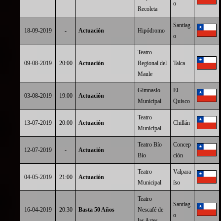
o
Recoleta
Santiag
18-09-2019
-
Actuación
Hipódromo
o
Teatro
09-08-2019
20:00
Actuación
Regional del
Talca
Maule
Gimnasio
El
03-08-2019
19:00
Actuación
Municipal
Quisco
Teatro
13-07-2019
20:00
Actuación
Chillán
Municipal
Teatro Bío
Concep
12-07-2019
-
Actuación
Bío
ción
Teatro
Valpara
04-05-2019
21:00
Actuación
Municipal
íso
Teatro
Santiag
16-04-2019
20:30
Basta 50 Años
Nescafé de
o
las Artes