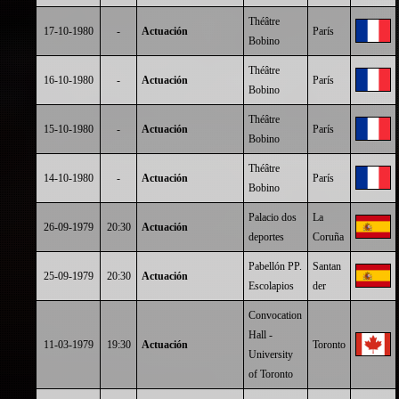
Théâtre
17-10-1980
-
Actuación
París
Bobino
Théâtre
16-10-1980
-
Actuación
París
Bobino
Théâtre
15-10-1980
-
Actuación
París
Bobino
Théâtre
14-10-1980
-
Actuación
París
Bobino
Palacio dos
La
26-09-1979
20:30
Actuación
deportes
Coruña
Pabellón PP.
Santan
25-09-1979
20:30
Actuación
Escolapios
der
Convocation
Hall -
11-03-1979
19:30
Actuación
Toronto
University
of Toronto