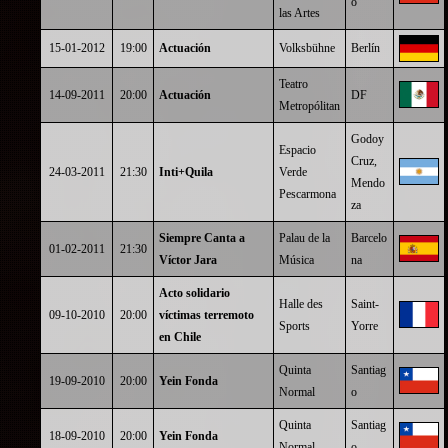
o
las Artes
15-01-2012
19:00
Actuación
Volksbühne
Berlín
Teatro
14-09-2011
20:00
Actuación
DF
Metropólitan
Godoy
Espacio
Cruz,
24-03-2011
21:30
Inti+Quila
Verde
Mendo
Pescarmona
za
Siempre Canta a
Palau de la
Barcelo
01-02-2011
21:30
Víctor Jara
Música
na
Acto solidario
Halle des
Saint-
09-10-2010
20:00
víctimas terremoto
Sports
Yorre
en Chile
Quinta
Santiag
19-09-2010
20:00
Yein Fonda
Normal
o
Quinta
Santiag
18-09-2010
20:00
Yein Fonda
Normal
o