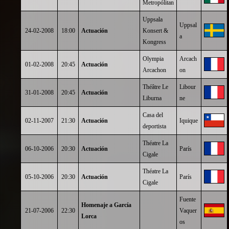
Metropólitan
Uppsala
Uppsal
24-02-2008
18:00
Actuación
Konsert &
a
Kongress
Olympia
Arcach
01-02-2008
20:45
Actuación
Arcachon
on
Théâtre Le
Libour
31-01-2008
20:45
Actuación
Liburna
ne
Casa del
02-11-2007
21:30
Actuación
Iquique
deportista
Théatre La
06-10-2006
20:30
Actuación
París
Cigale
Théatre La
05-10-2006
20:30
Actuación
París
Cigale
Fuente
Homenaje a García
21-07-2006
22:30
Vaquer
Lorca
os