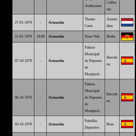
Califor
Auditorium
nia
Theater
Ámster
27-01-1979
-
Actuación
Carre
dam
21-01-1979
18:00
Actuación
Neue Welt
Berlín
Palacio
Municipal
Barcelo
07-10-1978
-
Actuación
de Deportes
na
de
Montjuich
Palacio
Municipal
Barcelo
06-10-1978
-
Actuación
de Deportes
na
de
Montjuich
Pabellón
05-10-1978
-
Actuación
Reus
Deportivo