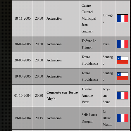
Centre
Culturel
Limoge
18-11-2005
20:30
Actuación
Municipal
s
Jean
Gagnant
Théatre Le
30-09-2005
20:30
Actuación
París
Trianon
Teatro
Santiag
20-08-2005
20:30
Actuación
Providencia
o
Teatro
Santiag
19-08-2005
20:30
Actuación
Providencia
o
Théâtre
Ivry-
Concierto con Teatro
01-10-2004
20:30
Antoine
sur-
Aleph
Vitez
Seine
La
Salle Louis
19-09-2004
20:15
Actuación
Blanc
Dasquin
Mesnil