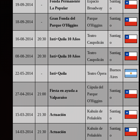
Fonda Permanente
Espacio
Santiag
19-09-2014
-
La Popular
Broadway
o
Gran Fonda del
Parque
Santiag
18-09-2014
-
Parque O'Higgins
O'Higgins
o
Teatro
Santiag
16-08-2014
20:30
Inti+Quila 10 Años
Caupolicán
o
Teatro
Santiag
08-08-2014
20:30
Inti+Quila 10 Años
Caupolicán
o
Buenos
22-05-2014
-
Inti+Quila
Teatro Ópera
Aires
Cúpula del
Fiesta en ayuda a
Santiag
27-04-2014
21:00
Parque
Valparaíso
o
O'Higgins
Kahuín de
Santiag
15-03-2014
21:30
Actuación
Peñalolén
o
Kahuín de
Santiag
14-03-2014
21:30
Actuación
Peñalolén
o