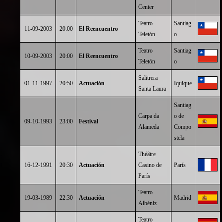
Center
Teatro
Santiag
11-09-2003
20:00
El Reencuentro
Teletón
o
Teatro
Santiag
10-09-2003
20:00
El Reencuentro
Teletón
o
Salitrera
01-11-1997
20:50
Actuación
Iquique
Santa Laura
Santiag
Carpa da
o de
09-10-1993
23:00
Festival
Alameda
Compo
stela
Théâtre
16-12-1991
20:30
Actuación
Casino de
París
París
Teatro
19-03-1989
22:30
Actuación
Madrid
Albéniz
Teatro