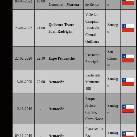
08-05-2022
19:00
Comunal - Murieta
de Renca
o
Valle Lo
Campino
Quilicura Teatro
Santiag
23-01-2022
21:00
Bandejón
Juan Radrigán
o
Central,
Quilicura
San
Escenario
22-02-2020
22:30
Expo Pehuenche
Clemen
Principal
te
Explanada
Santiag
18-01-2020
22:00
Actuación
Matucana
o
100
Parque
Javiera
Santiag
10-11-2019
-
Actuación
Carrera,
o
Cerro Navia
Plaza Av. La
Santiag
09-11-2019
-
Actuación
Paz,