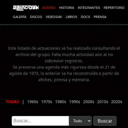
Imagen 02
AGENDA
HISTORIA
INTEGRANTES
REPERTORIO
GALERÍA
DISCOS
VIDEOS/AV
LIBROS
DOCS
PRENSA
Este listado de actuaciones se ha realizado consultando el
archivo del grupo. Falta mucha actividad aún al no
sobrevivir registros.
Se preserva una agenda más rigurosa desde el 21 de
agosto de 1973, lo anterior se ha reconstruído a partir de
afiches, prensa y memoria.
TODAS
|
1960s
1970s
1980s
1990s
2000s
2010s
2020s