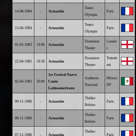
Teatro
14-06-1984
-
Actuación
París
Olympia
Teatro
13-06-1984
-
Actuación
París
Olympia
Dominion
Londre
01-05-1983
19:00
Actuación
Theater
s
Dominion
Tottenh
22-04-1982
19:30
Actuación
Theatre
am
1er Festival Nuevo
Auditorio
México
02-04-1982
20:00
Canto
Nacional
DF
Latinoamericano
Théâtre
09-11-1980
-
Actuación
París
Bobino
Théâtre
08-11-1980
-
Actuación
París
Bobino
Théâtre
07-11-1980
-
Actuación
París