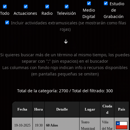
Estudio
Medio
de
Todo
Actuaciones
Radio
Televisión
Digital
Grabación
Incluir actividades extramusicales (se mostrarán como filas
rojas)
Si quieres buscar más de un término al mismo tiempo, los puedes
separar con ";" (sin espacios) en el buscador
Las columnas con fondo rojo indican info o recursos disponibles
(en pantallas pequeñas se omiten)
Total de la categoría: 2700 / Total del filtrado: 300
Ciuda
Fecha
Hora
Detalle
Lugar
País
d
Teatro
Viña
19-10-2025
19:30
60 Años
Municipal
del Mar