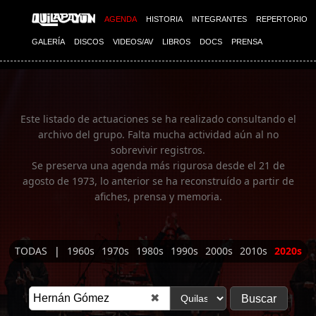
Imagen 01
AGENDA
HISTORIA
INTEGRANTES
REPERTORIO
GALERÍA
DISCOS
VIDEOS/AV
LIBROS
DOCS
PRENSA
Este listado de actuaciones se ha realizado consultando el
archivo del grupo. Falta mucha actividad aún al no
sobrevivir registros.
Se preserva una agenda más rigurosa desde el 21 de
agosto de 1973, lo anterior se ha reconstruído a partir de
afiches, prensa y memoria.
TODAS
|
1960s
1970s
1980s
1990s
2000s
2010s
2020s
✖