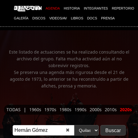
Imagen 01
AGENDA
HISTORIA
INTEGRANTES
REPERTORIO
GALERÍA
DISCOS
VIDEOS/AV
LIBROS
DOCS
PRENSA
Este listado de actuaciones se ha realizado consultando el
archivo del grupo. Falta mucha actividad aún al no
sobrevivir registros.
Se preserva una agenda más rigurosa desde el 21 de
agosto de 1973, lo anterior se ha reconstruído a partir de
afiches, prensa y memoria.
TODAS
|
1960s
1970s
1980s
1990s
2000s
2010s
2020s
✖