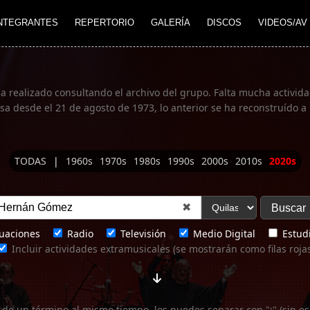
NTEGRANTES
REPERTORIO
GALERÍA
DISCOS
VIDEOS/AV
ha realizado consultando el archivo del grupo. Falta mucha actividad
 desde el 21 de agosto de 1973, lo anterior se ha reconstruído a 
TODAS
|
1960s
1970s
1980s
1990s
2000s
2010s
2020s
✖
uaciones
Radio
Televisión
Medio Digital
Estudi
Incluir actividades extramusicales (se mostrarán como filas roja
 de un término al mismo tiempo, los puedes separar con ";" (sin es