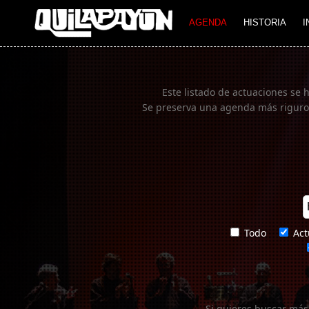
Imagen 01
AGENDA
HISTORIA
I
Este listado de actuaciones se 
Se preserva una agenda más rigurosa
Todo
Act
Si quieres buscar más