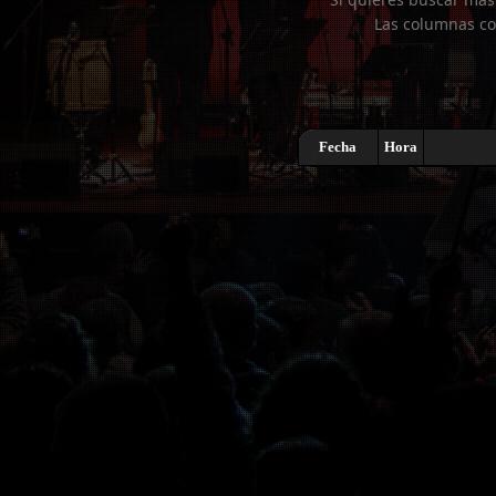
Las columnas co
Fecha
Hora