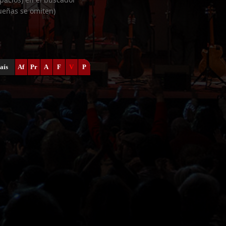
ueñas se omiten)
aís
Af
Pr
A
F
V
P