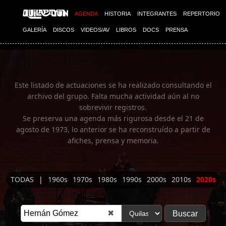
Imagen 01
AGENDA
HISTORIA
INTEGRANTES
REPERTORIO
GALERÍA
DISCOS
VIDEOS/AV
LIBROS
DOCS
PRENSA
Este listado de actuaciones se ha realizado consultando el
archivo del grupo. Falta mucha actividad aún al no
sobrevivir registros.
Se preserva una agenda más rigurosa desde el 21 de
agosto de 1973, lo anterior se ha reconstruído a partir de
afiches, prensa y memoria.
TODAS
|
1960s
1970s
1980s
1990s
2000s
2010s
2020s
✖