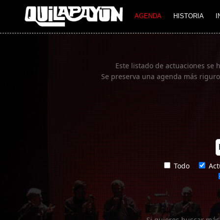
Imagen 01
AGENDA
HISTORIA
I
Este listado de actuaciones se 
Se preserva una agenda más rigurosa
Todo
Act
Si quieres buscar más