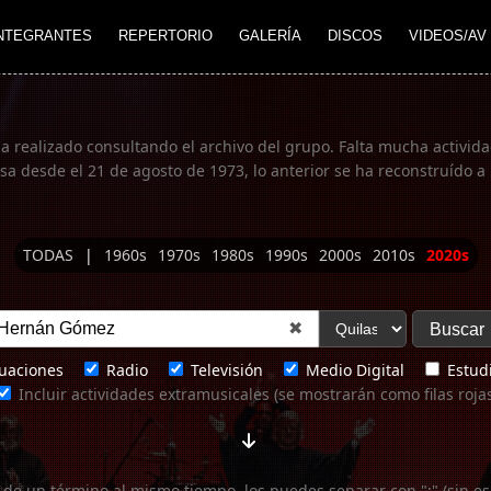
NTEGRANTES
REPERTORIO
GALERÍA
DISCOS
VIDEOS/AV
ha realizado consultando el archivo del grupo. Falta mucha actividad
 desde el 21 de agosto de 1973, lo anterior se ha reconstruído a 
TODAS
|
1960s
1970s
1980s
1990s
2000s
2010s
2020s
✖
uaciones
Radio
Televisión
Medio Digital
Estudi
Incluir actividades extramusicales (se mostrarán como filas roja
 de un término al mismo tiempo, los puedes separar con ";" (sin es