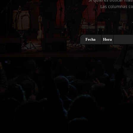
Las columnas co
Fecha
Hora