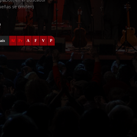
ueñas se omiten)
0
aís
Af
Pr
A
F
V
P