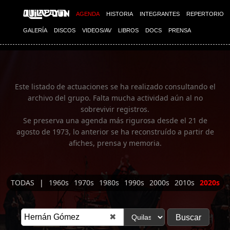
Imagen 01
AGENDA
HISTORIA
INTEGRANTES
REPERTORIO
GALERÍA
DISCOS
VIDEOS/AV
LIBROS
DOCS
PRENSA
Este listado de actuaciones se ha realizado consultando el
archivo del grupo. Falta mucha actividad aún al no
sobrevivir registros.
Se preserva una agenda más rigurosa desde el 21 de
agosto de 1973, lo anterior se ha reconstruído a partir de
afiches, prensa y memoria.
TODAS
|
1960s
1970s
1980s
1990s
2000s
2010s
2020s
✖