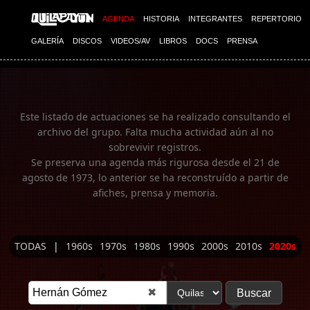
Imagen 01
AGENDA
HISTORIA
INTEGRANTES
REPERTORIO
GALERÍA
DISCOS
VIDEOS/AV
LIBROS
DOCS
PRENSA
Este listado de actuaciones se ha realizado consultando el
archivo del grupo. Falta mucha actividad aún al no
sobrevivir registros.
Se preserva una agenda más rigurosa desde el 21 de
agosto de 1973, lo anterior se ha reconstruído a partir de
afiches, prensa y memoria.
TODAS
|
1960s
1970s
1980s
1990s
2000s
2010s
2020s
✖