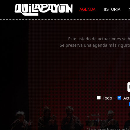
Imagen 01
AGENDA
HISTORIA
I
Este listado de actuaciones se 
Se preserva una agenda más rigurosa
Todo
Act
Si quieres buscar más