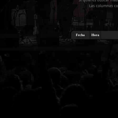
Las columnas co
Fecha
Hora