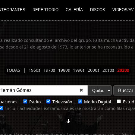
NTEGRANTES
REPERTORIO
GALERÍA
DISCOS
VIDEOS/AV
ha realizado consultando el archivo del grupo. Falta mucha actividad
 desde el 21 de agosto de 1973, lo anterior se ha reconstruído a 
TODAS
|
1960s
1970s
1980s
1990s
2000s
2010s
2020s
✖
uaciones
Radio
Televisión
Medio Digital
Estudi
Incluir actividades extramusicales (se mostrarán como filas roja
 de un término al mismo tiempo, los puedes separar con ";" (sin es