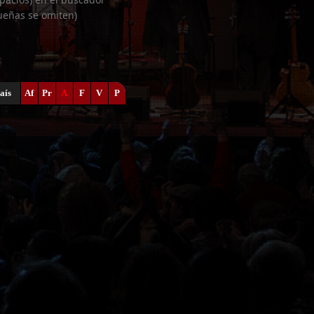
ueñas se omiten)
aís
Af
Pr
A
F
V
P