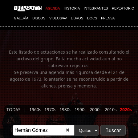
Imagen 01
AGENDA
HISTORIA
INTEGRANTES
REPERTORIO
GALERÍA
DISCOS
VIDEOS/AV
LIBROS
DOCS
PRENSA
Este listado de actuaciones se ha realizado consultando el
archivo del grupo. Falta mucha actividad aún al no
sobrevivir registros.
Se preserva una agenda más rigurosa desde el 21 de
agosto de 1973, lo anterior se ha reconstruído a partir de
afiches, prensa y memoria.
TODAS
|
1960s
1970s
1980s
1990s
2000s
2010s
2020s
✖