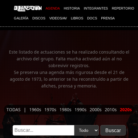
Imagen 01
AGENDA
HISTORIA
INTEGRANTES
REPERTORIO
GALERÍA
DISCOS
VIDEOS/AV
LIBROS
DOCS
PRENSA
Este listado de actuaciones se ha realizado consultando el
archivo del grupo. Falta mucha actividad aún al no
sobrevivir registros.
Se preserva una agenda más rigurosa desde el 21 de
agosto de 1973, lo anterior se ha reconstruído a partir de
afiches, prensa y memoria.
TODAS
|
1960s
1970s
1980s
1990s
2000s
2010s
2020s