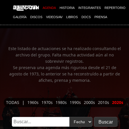
Imagen 01
AGENDA
HISTORIA
INTEGRANTES
REPERTORIO
GALERÍA
DISCOS
VIDEOS/AV
LIBROS
DOCS
PRENSA
Este listado de actuaciones se ha realizado consultando el
archivo del grupo. Falta mucha actividad aún al no
sobrevivir registros.
Se preserva una agenda más rigurosa desde el 21 de
agosto de 1973, lo anterior se ha reconstruído a partir de
afiches, prensa y memoria.
TODAS
|
1960s
1970s
1980s
1990s
2000s
2010s
2020s