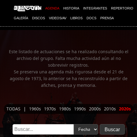
Imagen 01
AGENDA
HISTORIA
INTEGRANTES
REPERTORIO
GALERÍA
DISCOS
VIDEOS/AV
LIBROS
DOCS
PRENSA
Este listado de actuaciones se ha realizado consultando el
archivo del grupo. Falta mucha actividad aún al no
sobrevivir registros.
Se preserva una agenda más rigurosa desde el 21 de
agosto de 1973, lo anterior se ha reconstruído a partir de
afiches, prensa y memoria.
TODAS
|
1960s
1970s
1980s
1990s
2000s
2010s
2020s